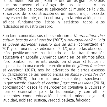
conocimiento. Por ello, Mora es uno de los grandes sabios
que promueven el diálogo de las ciencias y las
humanidades, así como su aplicación al mundo de la vida,
al servicio de la construcción de un mundo mejor basado,
muy especialmente, en la cultura y en la educación, desde
sólidos fundamentos éticos y estéticos, todos ellos
radicados en nuestro cerebro.
Son bien conocidas sus obras anteriores
Neurocultura. Una
cultura basada en el cerebro
(2007) y
Neuroeducación. Solo
se puede aprender aquello que se ama
(comenzada en
2011 y con una nueva edición en 2017), una de las obras que
más positivamente ha influido en la transformación
educativa en España y América Latina en los últimos años.
Pero también se ha interesado en ofrecer al lector no
especializado una excelente explicación de
¿Cómo funciona
el cerebro?
(2017), nos ha advertido de ciertos excesos
vulgarizadores de las neurociencias en
Mitos y verdades del
cerebro
(2018) o ha ofrecido una fascinante perspectiva de
lo que sucede
Cuando el cerebro juega con las ideas
(2016),
aproximación desde la neurociencia cognitiva a valores y
normas esenciales para la humanidad, y con ello a
conceptos como educación, libertad, miedo, dignidad,
igualdad, nobleza, justicia, verdad, belleza, felicidad.