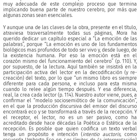
muy adecuada de este complejo proceso que termina
implicando buena parte de nuestro cerebro, por más que
algunas zonas sean esenciales.
Y aunque una de las claves de la obra, presente en el título,
atraviesa trasversalmente todas sus páginas, Mora ha
querido dedicar un capítulo especial a “La emoción de las
palabras”, porque “La emoción es uno de los fundamentos
biológicos mas profundos de todo ser vivo y, desde luego, de
la existencia humana. Por eso la emoción está en el
corazón mismo del funcionamiento del cerebro” (p. 110). Y,
por supuesto, de la lectura. Aquí también se insistirá en la
participación activa del lector en la decodificación (y re-
creación) del texto, por lo que “un mismo libro es siempre
diferente para cada persona, e incluso para esta misma
cuando lo relee algún tiempo después. Y esa diferencia,
real, la crea cada lector (p. 114). Nuestro autor viene, pues, a
confirmar el “modelo sociosemiótico de la comunicación”,
en el que la producción discursiva del emisor del discurso
encontrará eco y se transformará a través de la recepción. Y
el receptor, el lector, no es un ser pasivo, como ha
acreditado desde hace décadas la Poética o Estética de la
recepción. Es posible que quien codifica un texto verbal
tenga un propósito e intención (
intentio auctoris,
como
recuerda Umberto Eco en
Los límites de la interpretación),