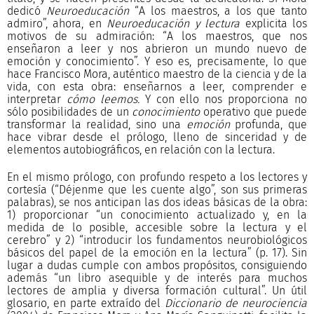
dedicó
Neuroeducación
“A los maestros, a los que tanto
admiro”, ahora, en
Neuroeducación y lectura
explicita los
motivos de su admiración: “A los maestros, que nos
enseñaron a leer y nos abrieron un mundo nuevo de
emoción y conocimiento”. Y eso es, precisamente, lo que
hace Francisco Mora, auténtico maestro de la ciencia y de la
vida, con esta obra: enseñarnos a leer, comprender e
interpretar
cómo leemos.
Y con ello nos proporciona no
sólo posibilidades de un
conocimiento
operativo que puede
transformar la realidad, sino una
emoción
profunda, que
hace vibrar desde el prólogo, lleno de sinceridad y de
elementos autobiográficos, en relación con la lectura.
En el mismo prólogo, con profundo respeto a los lectores y
cortesía (“Déjenme que les cuente algo”, son sus primeras
palabras), se nos anticipan las dos ideas básicas de la obra:
1) proporcionar “un conocimiento actualizado y, en la
medida de lo posible, accesible sobre la lectura y el
cerebro” y 2) “introducir los fundamentos neurobiológicos
básicos del papel de la emoción en la lectura” (p. 17). Sin
lugar a dudas cumple con ambos propósitos, consiguiendo
además “un libro asequible y de interés para muchos
lectores de amplia y diversa formación cultural”. Un útil
glosario, en parte extraído del
Diccionario de neurociencia