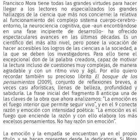
Francisco Mora tiene todas las grandes virtudes para hacer
llegar a los lectores no especializados los grandes
hallazgos de la ciencia que más nos concierne: la relativa
al funcionamiento del complejo sistema cuerpo-cerebro-
entorno, la neurociencia cognitiva, que -aun encontrándose
en una fase incipiente de desarrollo- ha ofrecido
espectaculares avances en las últimas décadas. Es un
científico del más alto nivel, pero posee la vocación de
hacer accesibles los logros de las ciencias a la sociedad, a
la que se deben los investigadores. Para ello tiene el
excepcional don de la palabra creadora, capaz de motivar
la lectura incluso de cuestiones muy complejas, de manera
agradable y con un ritmo vivo y ágil. Por ello quiero
recordar también su precioso librito
El bosque de los
pensamientos
(2009), conjunto de reflexiones breves, a
veces casi aforísticas, llenas de belleza, profundidad y
sabiduría. La frase inicial del fragmento 8 anticipa una de
las claves de la obra que ahora analizamos: “La emoción es
el fuego interior que permite seguir vivo”, y en el 9 conecta
razón y emoción con intensidad poética: “La emoción es el
fuego que enciende la razón y con ello elabora los más
excelsos pensamientos. No hay razón sin emoción”.
La emoción y la empatía se encuentran ya en el propio
título, y se hacen presentes desde la dedicatoria. Si Mora