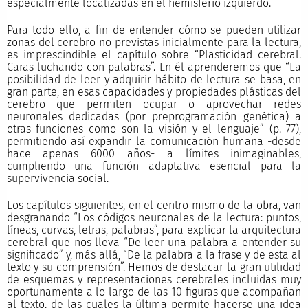
especialmente localizadas en el hemisferio izquierdo.
Para todo ello, a fin de entender cómo se pueden utilizar
zonas del cerebro no previstas inicialmente para la lectura,
es imprescindible el capítulo sobre “Plasticidad cerebral.
Caras luchando con palabras”. En él aprenderemos que “La
posibilidad de leer y adquirir hábito de lectura se basa, en
gran parte, en esas capacidades y propiedades plásticas del
cerebro que permiten ocupar o aprovechar redes
neuronales dedicadas (por preprogramación genética) a
otras funciones como son la visión y el lenguaje” (p. 77),
permitiendo así expandir la comunicación humana -desde
hace apenas 6000 años- a límites inimaginables,
cumpliendo una función adaptativa esencial para la
supervivencia social.
Los capítulos siguientes, en el centro mismo de la obra, van
desgranando “Los códigos neuronales de la lectura: puntos,
líneas, curvas, letras, palabras”, para explicar la arquitectura
cerebral que nos lleva “De leer una palabra a entender su
significado” y, más allá, “De la palabra a la frase y de esta al
texto y su comprensión”. Hemos de destacar la gran utilidad
de esquemas y representaciones cerebrales incluidas muy
oportunamente a lo largo de las 10 figuras que acompañan
al texto, de las cuales la última permite hacerse una idea