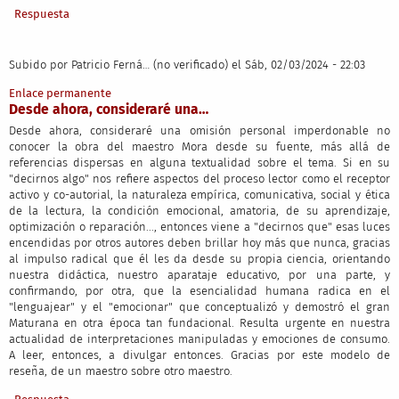
Respuesta
Subido por
Patricio Ferná… (no verificado)
el Sáb, 02/03/2024 - 22:03
Enlace permanente
Desde ahora, consideraré una…
Desde ahora, consideraré una omisión personal imperdonable no
conocer la obra del maestro Mora desde su fuente, más allá de
referencias dispersas en alguna textualidad sobre el tema. Si en su
"decirnos algo" nos refiere aspectos del proceso lector como el receptor
activo y co-autorial, la naturaleza empírica, comunicativa, social y ética
de la lectura, la condición emocional, amatoria, de su aprendizaje,
optimización o reparación..., entonces viene a "decirnos que" esas luces
encendidas por otros autores deben brillar hoy más que nunca, gracias
al impulso radical que él les da desde su propia ciencia, orientando
nuestra didáctica, nuestro aparataje educativo, por una parte, y
confirmando, por otra, que la esencialidad humana radica en el
"lenguajear" y el "emocionar" que conceptualizó y demostró el gran
Maturana en otra época tan fundacional. Resulta urgente en nuestra
actualidad de interpretaciones manipuladas y emociones de consumo.
A leer, entonces, a divulgar entonces. Gracias por este modelo de
reseña, de un maestro sobre otro maestro.