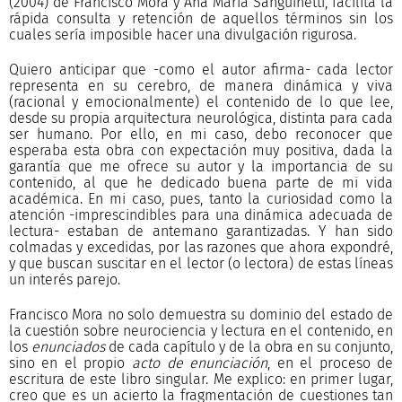
(2004) de Francisco Mora y Ana María Sanguinetti, facilita la
rápida consulta y retención de aquellos términos sin los
cuales sería imposible hacer una divulgación rigurosa.
Quiero anticipar que -como el autor afirma- cada lector
representa en su cerebro, de manera dinámica y viva
(racional y emocionalmente) el contenido de lo que lee,
desde su propia arquitectura neurológica, distinta para cada
ser humano. Por ello, en mi caso, debo reconocer que
esperaba esta obra con expectación muy positiva, dada la
garantía que me ofrece su autor y la importancia de su
contenido, al que he dedicado buena parte de mi vida
académica. En mi caso, pues, tanto la curiosidad como la
atención -imprescindibles para una dinámica adecuada de
lectura- estaban de antemano garantizadas. Y han sido
colmadas y excedidas, por las razones que ahora expondré,
y que buscan suscitar en el lector (o lectora) de estas líneas
un interés parejo.
Francisco Mora no solo demuestra su dominio del estado de
la cuestión sobre neurociencia y lectura en el contenido, en
los
enunciados
de cada capítulo y de la obra en su conjunto,
sino en el propio
acto de enunciación
, en el proceso de
escritura de este libro singular. Me explico: en primer lugar,
creo que es un acierto la fragmentación de cuestiones tan