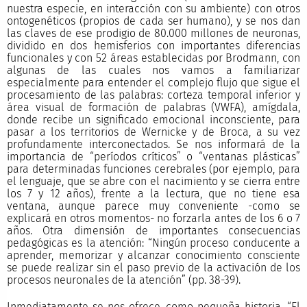
nuestra especie, en interacción con su ambiente) con otros
ontogenéticos (propios de cada ser humano), y se nos dan
las claves de ese prodigio de 80.000 millones de neuronas,
dividido en dos hemisferios con importantes diferencias
funcionales y con 52 áreas establecidas por Brodmann, con
algunas de las cuales nos vamos a familiarizar
especialmente para entender el complejo flujo que sigue el
procesamiento de las palabras: corteza temporal inferior y
área visual de formación de palabras (VWFA), amígdala,
donde recibe un significado emocional inconsciente, para
pasar a los territorios de Wernicke y de Broca, a su vez
profundamente interconectados. Se nos informará de la
importancia de “períodos críticos” o “ventanas plásticas”
para determinadas funciones cerebrales (por ejemplo, para
el lenguaje, que se abre con el nacimiento y se cierra entre
los 7 y 12 años), frente a la lectura, que no tiene esa
ventana, aunque parece muy conveniente -como se
explicará en otros momentos- no forzarla antes de los 6 o 7
años. Otra dimensión de importantes consecuencias
pedagógicas es la atención: “Ningún proceso conducente a
aprender, memorizar y alcanzar conocimiento consciente
se puede realizar sin el paso previo de la activación de los
procesos neuronales de la atención” (pp. 38-39).
Inmediatamente se nos ofrece, como pequeña historia, “El