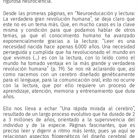
rigurosa neurociencia.
Desde las primeras páginas, en “Neuroeducación y lectura:
La verdadera gran revolución humana”, se deja claro que
este no es un tema más. Que, en mucho casos es la clave
misma y condición para que podamos hablar de otros
temas, ya que el conocimiento humano ha avanzado
exponencialmente gracias a la lectura: “Leer es una
necesidad nacida hace apenas 6.000 años. Una necesidad
perseguida y cumplida que ha revolucionado el mundo en
que vivimos (…) es con la lectura, con lo leído como el
mundo ha tomado ventaja en la más grande y verdadera
revolución humana” (p. 19). Se nos irá aclarando que, así
como nacemos con un cerebro diseñado genéticamente
para el lenguaje, para la comunicación oral, esto no ocurre
con la lectura, que por ello requiere un proceso de
aprendizaje, atención, memoria y entrenamiento que dura
años.
Ello nos lleva a echar “Una rápida mirada al cerebro”,
resultado de un largo proceso evolutivo que ha durado de 2
a 3 millones de años, orientado a la supervivencia del
individuo y de la especie. Páginas fascinantes, que es
preciso leer y digerir a ritmo más lento, pues ya aquí se
relacionan aspectos filogenéticos (el diseño cerebral de