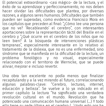
El potencial extraordinario -casi mágico- de la lectura, y el
éxito de su aprendizaje y perfeccionamiento, no nos deben
hacer olvidar las dificultades que plantea, por diversas
razones, a algunos seres humanos. Dificultades que también
pueden ser superadas, como evidencia Francisco Mora en
los capítulos que preceden al final: “¿Cómo lee una persona
que no ve? ‘Recableando’ el cerebro”, con interesantes
aportaciones sobre la representación táctil del Braille en el
cerebro y “¿Qué ocurre en el cerebro de los niños que no
leen bien? A la búsqueda de intervenciones plásticas
tempranas”, especialmente interesante en lo relativo al
tratamiento de la dislexia, que no es una enfermedad, sino
síndrome que se manifiesta en la dificultad de la lectura, un
problema fonológico y no visual, especialmente
relacionado con el territorio de Wernicke, que se puede
aliviar, mejorar e incluso revertir.
Una obra tan excelente no podía menos que finalizar
recapitulando y a la vez mirando al futuro, correlacionando
algunas palabras-clave: “Cerebro, lecturas, internet,
educación y belleza”. Se vuelve a lo ya indicado en el
primer capítulo: la lectura “ha significado una verdadera
revolución cultural en el mundo. Revolución que ha
potenciado una comunicación humana universal (…) Y todo
ello tiene su sede última en el cerebro (…) todo esto nos ha