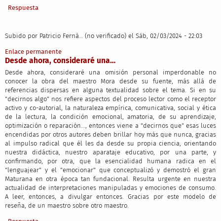
Respuesta
Subido por
Patricio Ferná… (no verificado)
el Sáb, 02/03/2024 - 22:03
Enlace permanente
Desde ahora, consideraré una…
Desde ahora, consideraré una omisión personal imperdonable no
conocer la obra del maestro Mora desde su fuente, más allá de
referencias dispersas en alguna textualidad sobre el tema. Si en su
"decirnos algo" nos refiere aspectos del proceso lector como el receptor
activo y co-autorial, la naturaleza empírica, comunicativa, social y ética
de la lectura, la condición emocional, amatoria, de su aprendizaje,
optimización o reparación..., entonces viene a "decirnos que" esas luces
encendidas por otros autores deben brillar hoy más que nunca, gracias
al impulso radical que él les da desde su propia ciencia, orientando
nuestra didáctica, nuestro aparataje educativo, por una parte, y
confirmando, por otra, que la esencialidad humana radica en el
"lenguajear" y el "emocionar" que conceptualizó y demostró el gran
Maturana en otra época tan fundacional. Resulta urgente en nuestra
actualidad de interpretaciones manipuladas y emociones de consumo.
A leer, entonces, a divulgar entonces. Gracias por este modelo de
reseña, de un maestro sobre otro maestro.