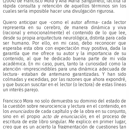
(2004) de Francisco Mora y Ana María Sanguinetti, facilita la
rápida consulta y retención de aquellos términos sin los
cuales sería imposible hacer una divulgación rigurosa.
Quiero anticipar que -como el autor afirma- cada lector
representa en su cerebro, de manera dinámica y viva
(racional y emocionalmente) el contenido de lo que lee,
desde su propia arquitectura neurológica, distinta para cada
ser humano. Por ello, en mi caso, debo reconocer que
esperaba esta obra con expectación muy positiva, dada la
garantía que me ofrece su autor y la importancia de su
contenido, al que he dedicado buena parte de mi vida
académica. En mi caso, pues, tanto la curiosidad como la
atención -imprescindibles para una dinámica adecuada de
lectura- estaban de antemano garantizadas. Y han sido
colmadas y excedidas, por las razones que ahora expondré,
y que buscan suscitar en el lector (o lectora) de estas líneas
un interés parejo.
Francisco Mora no solo demuestra su dominio del estado de
la cuestión sobre neurociencia y lectura en el contenido, en
los
enunciados
de cada capítulo y de la obra en su conjunto,
sino en el propio
acto de enunciación
, en el proceso de
escritura de este libro singular. Me explico: en primer lugar,
creo que es un acierto la fragmentación de cuestiones tan