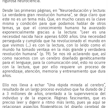
rigurosa neurociencia.
Desde las primeras páginas, en “Neuroeducación y lectura:
La verdadera gran revolución humana”, se deja claro que
este no es un tema más. Que, en mucho casos es la clave
misma y condición para que podamos hablar de otros
temas, ya que el conocimiento humano ha avanzado
exponencialmente gracias a la lectura: “Leer es una
necesidad nacida hace apenas 6.000 años. Una necesidad
perseguida y cumplida que ha revolucionado el mundo en
que vivimos (…) es con la lectura, con lo leído como el
mundo ha tomado ventaja en la más grande y verdadera
revolución humana” (p. 19). Se nos irá aclarando que, así
como nacemos con un cerebro diseñado genéticamente
para el lenguaje, para la comunicación oral, esto no ocurre
con la lectura, que por ello requiere un proceso de
aprendizaje, atención, memoria y entrenamiento que dura
años.
Ello nos lleva a echar “Una rápida mirada al cerebro”,
resultado de un largo proceso evolutivo que ha durado de 2
a 3 millones de años, orientado a la supervivencia del
individuo y de la especie. Páginas fascinantes, que es
preciso leer y digerir a ritmo más lento, pues ya aquí se
relacionan aspectos filogenéticos (el diseño cerebral de