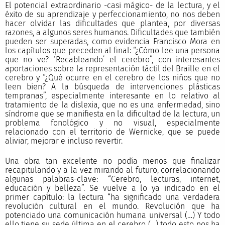
El potencial extraordinario -casi mágico- de la lectura, y el
éxito de su aprendizaje y perfeccionamiento, no nos deben
hacer olvidar las dificultades que plantea, por diversas
razones, a algunos seres humanos. Dificultades que también
pueden ser superadas, como evidencia Francisco Mora en
los capítulos que preceden al final: “¿Cómo lee una persona
que no ve? ‘Recableando’ el cerebro”, con interesantes
aportaciones sobre la representación táctil del Braille en el
cerebro y “¿Qué ocurre en el cerebro de los niños que no
leen bien? A la búsqueda de intervenciones plásticas
tempranas”, especialmente interesante en lo relativo al
tratamiento de la dislexia, que no es una enfermedad, sino
síndrome que se manifiesta en la dificultad de la lectura, un
problema fonológico y no visual, especialmente
relacionado con el territorio de Wernicke, que se puede
aliviar, mejorar e incluso revertir.
Una obra tan excelente no podía menos que finalizar
recapitulando y a la vez mirando al futuro, correlacionando
algunas palabras-clave: “Cerebro, lecturas, internet,
educación y belleza”. Se vuelve a lo ya indicado en el
primer capítulo: la lectura “ha significado una verdadera
revolución cultural en el mundo. Revolución que ha
potenciado una comunicación humana universal (…) Y todo
ello tiene su sede última en el cerebro (…) todo esto nos ha