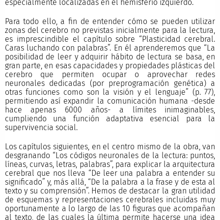
especialmente localizadas en el hemisferio izquierdo.
Para todo ello, a fin de entender cómo se pueden utilizar
zonas del cerebro no previstas inicialmente para la lectura,
es imprescindible el capítulo sobre “Plasticidad cerebral.
Caras luchando con palabras”. En él aprenderemos que “La
posibilidad de leer y adquirir hábito de lectura se basa, en
gran parte, en esas capacidades y propiedades plásticas del
cerebro que permiten ocupar o aprovechar redes
neuronales dedicadas (por preprogramación genética) a
otras funciones como son la visión y el lenguaje” (p. 77),
permitiendo así expandir la comunicación humana -desde
hace apenas 6000 años- a límites inimaginables,
cumpliendo una función adaptativa esencial para la
supervivencia social.
Los capítulos siguientes, en el centro mismo de la obra, van
desgranando “Los códigos neuronales de la lectura: puntos,
líneas, curvas, letras, palabras”, para explicar la arquitectura
cerebral que nos lleva “De leer una palabra a entender su
significado” y, más allá, “De la palabra a la frase y de esta al
texto y su comprensión”. Hemos de destacar la gran utilidad
de esquemas y representaciones cerebrales incluidas muy
oportunamente a lo largo de las 10 figuras que acompañan
al texto, de las cuales la última permite hacerse una idea