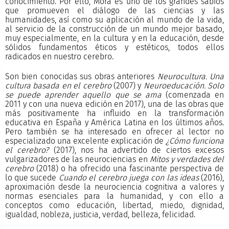
conocimiento. Por ello, Mora es uno de los grandes sabios
que promueven el diálogo de las ciencias y las
humanidades, así como su aplicación al mundo de la vida,
al servicio de la construcción de un mundo mejor basado,
muy especialmente, en la cultura y en la educación, desde
sólidos fundamentos éticos y estéticos, todos ellos
radicados en nuestro cerebro.
Son bien conocidas sus obras anteriores
Neurocultura. Una
cultura basada en el cerebro
(2007) y
Neuroeducación. Solo
se puede aprender aquello que se ama
(comenzada en
2011 y con una nueva edición en 2017), una de las obras que
más positivamente ha influido en la transformación
educativa en España y América Latina en los últimos años.
Pero también se ha interesado en ofrecer al lector no
especializado una excelente explicación de
¿Cómo funciona
el cerebro?
(2017), nos ha advertido de ciertos excesos
vulgarizadores de las neurociencias en
Mitos y verdades del
cerebro
(2018) o ha ofrecido una fascinante perspectiva de
lo que sucede
Cuando el cerebro juega con las ideas
(2016),
aproximación desde la neurociencia cognitiva a valores y
normas esenciales para la humanidad, y con ello a
conceptos como educación, libertad, miedo, dignidad,
igualdad, nobleza, justicia, verdad, belleza, felicidad.