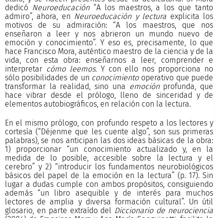
dedicó
Neuroeducación
“A los maestros, a los que tanto
admiro”, ahora, en
Neuroeducación y lectura
explicita los
motivos de su admiración: “A los maestros, que nos
enseñaron a leer y nos abrieron un mundo nuevo de
emoción y conocimiento”. Y eso es, precisamente, lo que
hace Francisco Mora, auténtico maestro de la ciencia y de la
vida, con esta obra: enseñarnos a leer, comprender e
interpretar
cómo leemos.
Y con ello nos proporciona no
sólo posibilidades de un
conocimiento
operativo que puede
transformar la realidad, sino una
emoción
profunda, que
hace vibrar desde el prólogo, lleno de sinceridad y de
elementos autobiográficos, en relación con la lectura.
En el mismo prólogo, con profundo respeto a los lectores y
cortesía (“Déjenme que les cuente algo”, son sus primeras
palabras), se nos anticipan las dos ideas básicas de la obra:
1) proporcionar “un conocimiento actualizado y, en la
medida de lo posible, accesible sobre la lectura y el
cerebro” y 2) “introducir los fundamentos neurobiológicos
básicos del papel de la emoción en la lectura” (p. 17). Sin
lugar a dudas cumple con ambos propósitos, consiguiendo
además “un libro asequible y de interés para muchos
lectores de amplia y diversa formación cultural”. Un útil
glosario, en parte extraído del
Diccionario de neurociencia