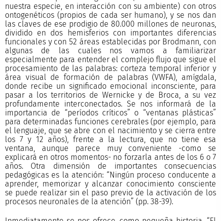
nuestra especie, en interacción con su ambiente) con otros
ontogenéticos (propios de cada ser humano), y se nos dan
las claves de ese prodigio de 80.000 millones de neuronas,
dividido en dos hemisferios con importantes diferencias
funcionales y con 52 áreas establecidas por Brodmann, con
algunas de las cuales nos vamos a familiarizar
especialmente para entender el complejo flujo que sigue el
procesamiento de las palabras: corteza temporal inferior y
área visual de formación de palabras (VWFA), amígdala,
donde recibe un significado emocional inconsciente, para
pasar a los territorios de Wernicke y de Broca, a su vez
profundamente interconectados. Se nos informará de la
importancia de “períodos críticos” o “ventanas plásticas”
para determinadas funciones cerebrales (por ejemplo, para
el lenguaje, que se abre con el nacimiento y se cierra entre
los 7 y 12 años), frente a la lectura, que no tiene esa
ventana, aunque parece muy conveniente -como se
explicará en otros momentos- no forzarla antes de los 6 o 7
años. Otra dimensión de importantes consecuencias
pedagógicas es la atención: “Ningún proceso conducente a
aprender, memorizar y alcanzar conocimiento consciente
se puede realizar sin el paso previo de la activación de los
procesos neuronales de la atención” (pp. 38-39).
Inmediatamente se nos ofrece, como pequeña historia, “El