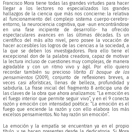
Francisco Mora tiene todas las grandes virtudes para hacer
llegar a los lectores no especializados los grandes
hallazgos de la ciencia que más nos concierne: la relativa
al funcionamiento del complejo sistema cuerpo-cerebro-
entorno, la neurociencia cognitiva, que -aun encontrándose
en una fase incipiente de desarrollo- ha ofrecido
espectaculares avances en las últimas décadas. Es un
científico del más alto nivel, pero posee la vocación de
hacer accesibles los logros de las ciencias a la sociedad, a
la que se deben los investigadores. Para ello tiene el
excepcional don de la palabra creadora, capaz de motivar
la lectura incluso de cuestiones muy complejas, de manera
agradable y con un ritmo vivo y ágil. Por ello quiero
recordar también su precioso librito
El bosque de los
pensamientos
(2009), conjunto de reflexiones breves, a
veces casi aforísticas, llenas de belleza, profundidad y
sabiduría. La frase inicial del fragmento 8 anticipa una de
las claves de la obra que ahora analizamos: “La emoción es
el fuego interior que permite seguir vivo”, y en el 9 conecta
razón y emoción con intensidad poética: “La emoción es el
fuego que enciende la razón y con ello elabora los más
excelsos pensamientos. No hay razón sin emoción”.
La emoción y la empatía se encuentran ya en el propio
título, y se hacen presentes desde la dedicatoria. Si Mora