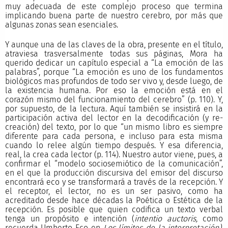
muy adecuada de este complejo proceso que termina
implicando buena parte de nuestro cerebro, por más que
algunas zonas sean esenciales.
Y aunque una de las claves de la obra, presente en el título,
atraviesa trasversalmente todas sus páginas, Mora ha
querido dedicar un capítulo especial a “La emoción de las
palabras”, porque “La emoción es uno de los fundamentos
biológicos mas profundos de todo ser vivo y, desde luego, de
la existencia humana. Por eso la emoción está en el
corazón mismo del funcionamiento del cerebro” (p. 110). Y,
por supuesto, de la lectura. Aquí también se insistirá en la
participación activa del lector en la decodificación (y re-
creación) del texto, por lo que “un mismo libro es siempre
diferente para cada persona, e incluso para esta misma
cuando lo relee algún tiempo después. Y esa diferencia,
real, la crea cada lector (p. 114). Nuestro autor viene, pues, a
confirmar el “modelo sociosemiótico de la comunicación”,
en el que la producción discursiva del emisor del discurso
encontrará eco y se transformará a través de la recepción. Y
el receptor, el lector, no es un ser pasivo, como ha
acreditado desde hace décadas la Poética o Estética de la
recepción. Es posible que quien codifica un texto verbal
tenga un propósito e intención (
intentio auctoris,
como
recuerda Umberto Eco en
Los límites de la interpretación),