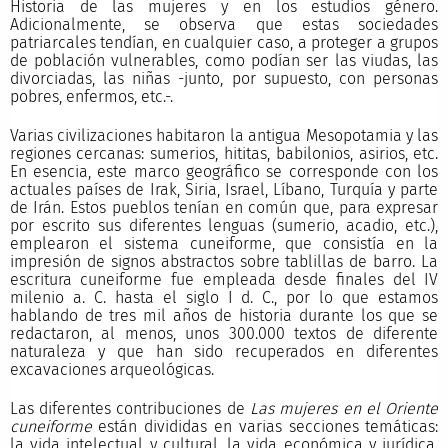
Historia de las mujeres y en los estudios género.
Adicionalmente, se observa que estas sociedades
patriarcales tendían, en cualquier caso, a proteger a grupos
de población vulnerables, como podían ser las viudas, las
divorciadas, las niñas -junto, por supuesto, con personas
pobres, enfermos, etc.-.
Varias civilizaciones habitaron la antigua Mesopotamia y las
regiones cercanas: sumerios, hititas, babilonios, asirios, etc.
En esencia, este marco geográfico se corresponde con los
actuales países de Irak, Siria, Israel, Líbano, Turquía y parte
de Irán. Estos pueblos tenían en común que, para expresar
por escrito sus diferentes lenguas (sumerio, acadio, etc.),
emplearon el sistema cuneiforme, que consistía en la
impresión de signos abstractos sobre tablillas de barro. La
escritura cuneiforme fue empleada desde finales del IV
milenio a. C. hasta el siglo I d. C., por lo que estamos
hablando de tres mil años de historia durante los que se
redactaron, al menos, unos 300.000 textos de diferente
naturaleza y que han sido recuperados en diferentes
excavaciones arqueológicas.
Las diferentes contribuciones de
Las mujeres en el Oriente
cuneiforme
están divididas en varias secciones temáticas:
la vida intelectual y cultural, la vida económica y jurídica,