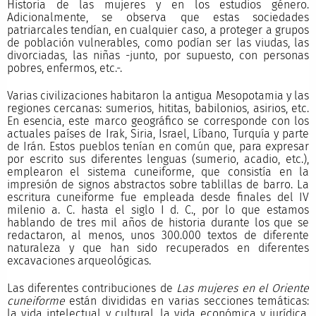
Historia de las mujeres y en los estudios género.
Adicionalmente, se observa que estas sociedades
patriarcales tendían, en cualquier caso, a proteger a grupos
de población vulnerables, como podían ser las viudas, las
divorciadas, las niñas -junto, por supuesto, con personas
pobres, enfermos, etc.-.
Varias civilizaciones habitaron la antigua Mesopotamia y las
regiones cercanas: sumerios, hititas, babilonios, asirios, etc.
En esencia, este marco geográfico se corresponde con los
actuales países de Irak, Siria, Israel, Líbano, Turquía y parte
de Irán. Estos pueblos tenían en común que, para expresar
por escrito sus diferentes lenguas (sumerio, acadio, etc.),
emplearon el sistema cuneiforme, que consistía en la
impresión de signos abstractos sobre tablillas de barro. La
escritura cuneiforme fue empleada desde finales del IV
milenio a. C. hasta el siglo I d. C., por lo que estamos
hablando de tres mil años de historia durante los que se
redactaron, al menos, unos 300.000 textos de diferente
naturaleza y que han sido recuperados en diferentes
excavaciones arqueológicas.
Las diferentes contribuciones de
Las mujeres en el Oriente
cuneiforme
están divididas en varias secciones temáticas:
la vida intelectual y cultural, la vida económica y jurídica,