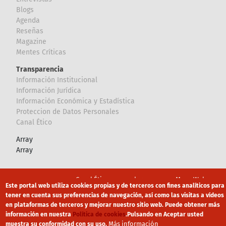
Blogs
Agenda
Reseñas
Magazine
Mentes Críticas
Transparencia
Información Institucional
Información Jurídica
Información Económica y Estadística
Proteccion de Datos Personales
Canal Ético
Array
Array
Footer
Canal Ético
eduroam
Mapa Web
Este portal web utiliza cookies propias y de terceros con fines analíticos para
Política privacidad
Política de cookies
Aviso legal
tener en cuenta sus preferencias de navegación, así como las visitas a vídeos
en plataformas de terceros y mejorar nuestro sitio web. Puede obtener más
información en nuestra
Política de cookies
.
Pulsando en Aceptar usted
Más información
muestra su conformidad con su uso.