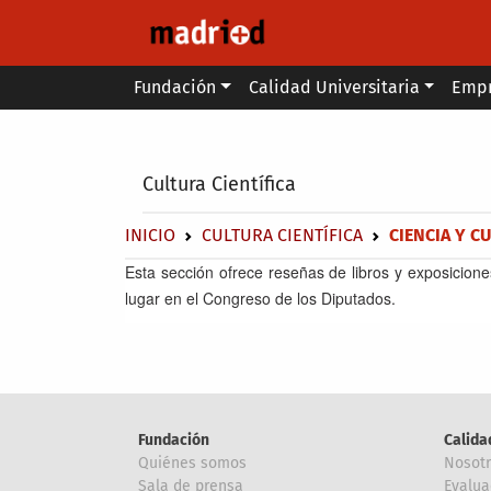
Pasar al contenido principal
Main menu
Fundación
Calidad Universitaria
Emp
Secondary breadcrumb
Cultura Científica
Sobrescribir enlaces de ayuda a 
INICIO
CULTURA CIENTÍFICA
CIENCIA Y C
Esta sección ofrece reseñas de libros y exposicione
lugar en el Congreso de los Diputados.
Fundación
Calida
Quiénes somos
Nosot
Sala de prensa
Evalua