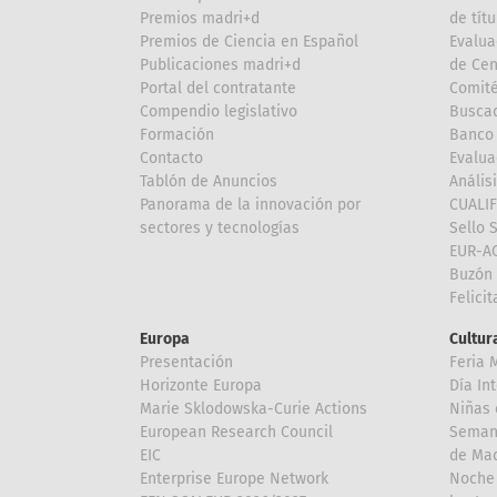
Premios madri+d
de títu
Premios de Ciencia en Español
Evalua
Publicaciones madri+d
de Cen
Portal del contratante
Comité
Compendio legislativo
Buscad
Formación
Banco 
Contacto
Evalua
Tablón de Anuncios
Anális
Panorama de la innovación por
CUALI
sectores y tecnologías
Sello 
EUR-A
Buzón 
Felici
Europa
Cultura
Presentación
Feria 
Horizonte Europa
Día In
Marie Sklodowska-Curie Actions
Niñas 
European Research Council
Semana
EIC
de Mad
Enterprise Europe Network
Noche 