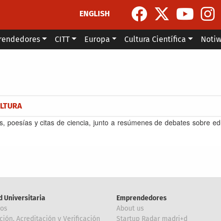
ENGLISH
rendedores
CITT
Europa
Cultura Científica
Noti
la navegación
ULTURA
s, poesías y citas de ciencia, junto a resúmenes de debates sobre ed
d Universitaria
Emprendedores
ros
About us
ción, Acreditación y Verificación
Startup Radar madri+d