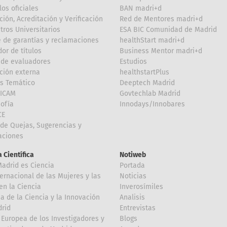
los oficiales
BAN madri+d
ción, Acreditación y Verificación
Red de Mentores madri+d
tros Universitarios
ESA BIC Comunidad de Madrid
 de garantías y reclamaciones
healthStart madri+d
or de títulos
Business Mentor madri+d
de evaluadores
Estudios
ción externa
healthstartPlus
is Temático
Deeptech Madrid
FICAM
Govtechlab Madrid
Sofía
Innodays/Innobares
CE
de Quejas, Sugerencias y
taciones
 Científica
Notiweb
Madrid es Ciencia
Portada
ternacional de las Mujeres y las
Noticias
en la Ciencia
Inverosímiles
 de la Ciencia y la Innovación
Analisis
rid
Entrevistas
Europea de los Investigadores y
Blogs