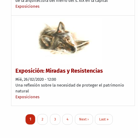
de la arquitectura del hierro del s. XIX en la capital
Exposiciones
Exposición: Miradas y Resistencias
Mié, 26/02/2020 - 12:00
Una reflexión sobre la necesidad de proteger el patrimonio
natural
Exposiciones
Paginación
Página actual
Page
Page
Page
Siguiente página
Última página
1
2
3
4
Next ›
Last »