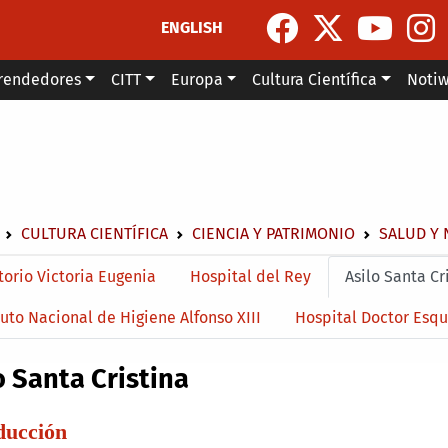
ENGLISH
rendedores
CITT
Europa
Cultura Científica
Noti
escribir enlaces de ayuda a la navegación
CULTURA CIENTÍFICA
CIENCIA Y PATRIMONIO
SALUD Y 
menu level 4
orio Victoria Eugenia
Hospital del Rey
Asilo Santa Cr
tuto Nacional de Higiene Alfonso XIII
Hospital Doctor Esq
o Santa Cristina
ducción