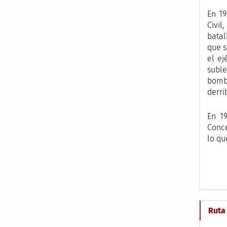
En 19
Civil
batal
que s
el ej
suble
bomba
derri
En 1
Conce
lo qu
Ruta