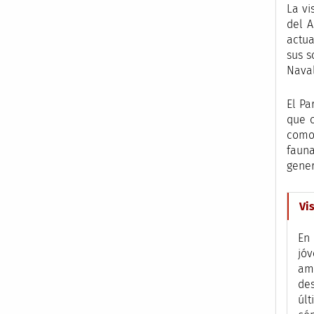
La vi
del A
actua
sus s
Naval
El Pa
que o
como 
fauna
gener
Vis
En 
jóv
ame
des
últ