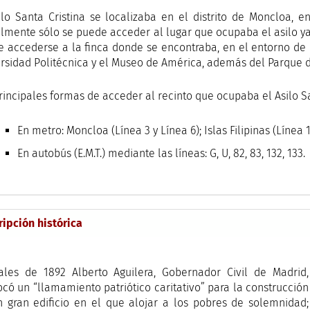
ilo Santa Cristina se localizaba en el distrito de Moncloa, 
lmente sólo se puede acceder al lugar que ocupaba el asilo ya
 accederse a la finca donde se encontraba, en el entorno de 
rsidad Politécnica y el Museo de América, además del Parque d
rincipales formas de acceder al recinto que ocupaba el Asilo Sa
En metro: Moncloa (Línea 3 y Línea 6); Islas Filipinas (Línea 1
En autobús (E.M.T.) mediante las líneas: G, U, 82, 83, 132, 133.
ripción histórica
ales de 1892 Alberto Aguilera, Gobernador Civil de Madrid,
có un “llamamiento patriótico caritativo” para la construcción
 gran edificio en el que alojar a los pobres de solemnidad;