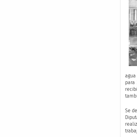
agua 
para 
recib
tambi
Se de
Diput
reali
traba