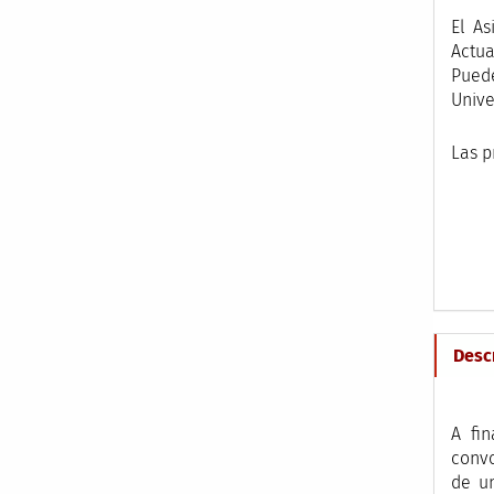
El As
Actua
Puede
Unive
Las p
Desc
A fin
convo
de un