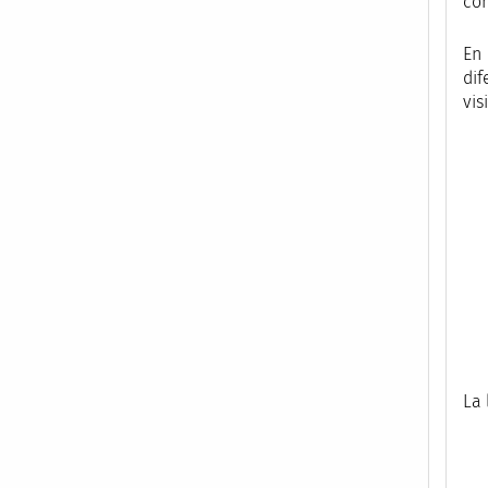
cóm
En 
dif
vis
La 