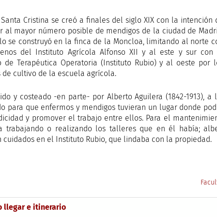
o Santa Cristina se creó a finales del siglo XIX con la intención
r al mayor número posible de mendigos de la ciudad de Madri
ilo se construyó en la finca de la Moncloa, limitando al norte c
renos del Instituto Agrícola Alfonso XII y al este y sur con 
to de Terapéutica Operatoria (Instituto Rubio) y al oeste por l
de cultivo de la escuela agrícola.
do y costeado -en parte- por Alberto Aguilera (1842-1913), a
do para que enfermos y mendigos tuvieran un lugar donde pode
icidad y promover el trabajo entre ellos. Para el mantenimie
a trabajando o realizando los talleres que en él había; a
n cuidados en el Instituto Rubio, que lindaba con la propiedad.
Facul
llegar e itinerario