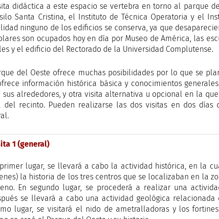
sita didáctica a este espacio se vertebra en torno al parque de
silo Santa Cristina, el Instituto de Técnica Operatoria y el In
lidad ninguno de los edificios se conserva, ya que desapareciero
olares son ocupados hoy en día por Museo de América, las esc
es y el edificio del Rectorado de la Universidad Complutense.
rque del Oeste ofrece muchas posibilidades por lo que se plant
frece información histórica básica y conocimientos generales
sus alrededores, y otra visita alternativa u opcional en la qu
 del recinto. Pueden realizarse las dos visitas en dos días 
al.
ita 1 (general)
primer lugar, se llevará a cabo la actividad histórica, en la cu
enes) la historia de los tres centros que se localizaban en la z
no. En segundo lugar, se procederá a realizar una actividad
pués se llevará a cabo una actividad geológica relacionada 
imo lugar, se visitará el nido de ametralladoras y los forti