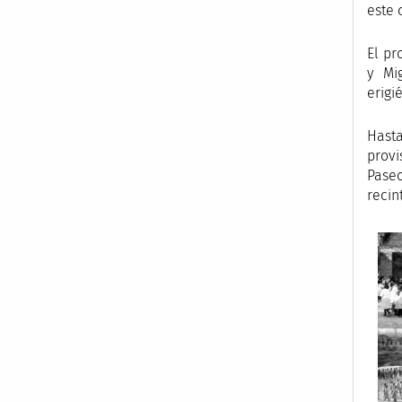
este 
El pr
y Mi
erigi
Hasta
provi
Paseo
recin