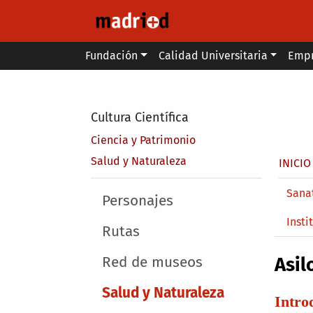
Pasar al contenido principal
Main menu
Fundación
Calidad Universitaria
Emp
Secondary breadcrumb
Cultura Científica
Ciencia y Patrimonio
Sobr
Salud y Naturaleza
INICIO
Main 
Sanat
Main menu
Personajes
Insti
Rutas
Red de museos
Asil
Salud y Naturaleza
Intro