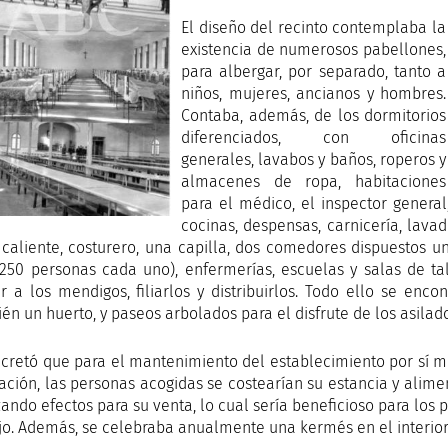
El diseño del recinto contemplaba la
existencia de numerosos pabellones,
para albergar, por separado, tanto a
niños, mujeres, ancianos y hombres.
Contaba, además, de los dormitorios
diferenciados, con oficinas
generales, lavabos y baños, roperos y
almacenes de ropa, habitaciones
para el médico, el inspector general
cocinas, despensas, carnicería, lava
caliente, costurero, una capilla, dos comedores dispuestos u
250 personas cada uno), enfermerías, escuelas y salas de tal
ir a los mendigos, filiarlos y distribuirlos. Todo ello se enc
én un huerto, y paseos arbolados para el disfrute de los asilado
cretó que para el mantenimiento del establecimiento por sí m
ación, las personas acogidas se costearían su estancia y alimen
zando efectos para su venta, lo cual sería beneficioso para los p
jo. Además, se celebraba anualmente una kermés en el interior