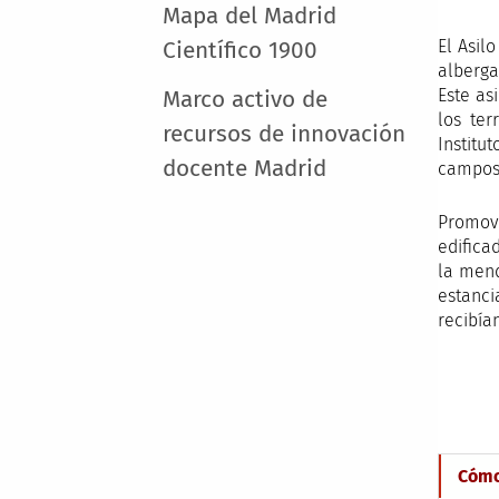
Mapa del Madrid
El Asil
Científico 1900
alberga
Este as
Marco activo de
los ter
recursos de innovación
Institu
docente Madrid
campos 
Promovi
edifica
la mend
estanci
recibía
Cómo 