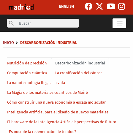
Skip to main content
ENGLISH
Search
Breadcrumb
INICIO
DESCARBONIZACIÓN INDUSTRIAL
Secondary breadcrumb
Main menu level 4
Nutrición de precisión
Descarbonización industrial
Computación cuántica
La cronificación del cáncer
La nanotecnología llega a la vida
La Magia de los materiales cuánticos de Moiré
Cómo construir una nueva economía a escala molecular
Inteligencia Artificial para el diseño de nuevos materiales
El hardware de la Inteligencia Artificial: perspectivas de futuro
¿Es posible la regeneración de tejidos?