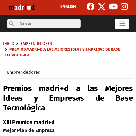
Pasar al contenido principal
ENGLISH
Search
Sobrescribir enlaces de ayuda a la navegación
INICIO
EMPRENDEDORES
PREMIOS MADRI+D A LAS MEJORES IDEAS Y EMPRESAS DE BASE
TECNOLÓGICA
Secondary breadcrumb
Emprendedores
Premios madri+d a las Mejores
Ideas y Empresas de Base
Tecnológica
XIII Premios madri+d
Mejor Plan de Empresa