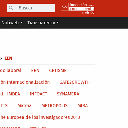
Search
Notiweb
Transparency
EEN
do laboral
EEN
CETISME
ión Internacionalización
GATE2GROWTH
d - IMDEA
INFOACT
SYNAMERA
ITTS
Matera
METROPOLIS
MIRA
he Europea de los investigadores 2013