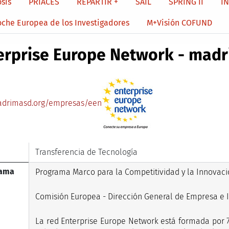
sis
PRIACES
REPARTIR +
SAIL
SPRING II
I
oche Europea de los Investigadores
M+Visión COFUND
erprise Europe Network - madr
drimasd.org/empresas/een
Transferencia de Tecnología
rama
Programa Marco para la Competitividad y la Innovació
Comisión Europea - Dirección General de Empresa e I
La red Enterprise Europe Network está formada por 7