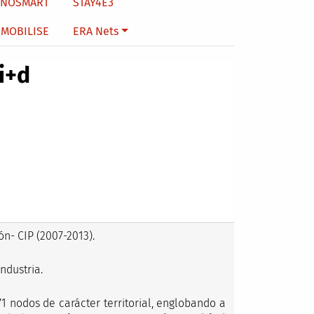
NNOSMART
STAY4E3
MOBILISE
ERA Nets
i+d
n- CIP (2007-2013).
ndustria.
1 nodos de carácter territorial, englobando a