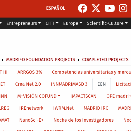
ESPAÑOL
Entrepreneurs
CITT
Europe
Scientific-Culture
dcrumb
MADRI+D FOUNDATION PROJECTS
COMPLETED PROJECTS
menu level 4
 III
ARRGOS 3%
Competencias universitarias y merca
ET
Crea Net 2.0
INNMADRIMASD 3
EEN
Licitac
INN
M+VISIÓN COFUND
IMPACTSCAN
OPE madri+
LREG
IREnetwork
IWRM.Net
MADRID IRC
MADR
OMAT
NanoSci-E+
Noche de los Investigadores
Noc