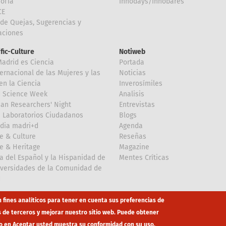
Sofía
Innodays/Innobares
CE
de Quejas, Sugerencias y
taciones
ific-Culture
Notiweb
Madrid es Ciencia
Portada
ternacional de las Mujeres y las
Noticias
en la Ciencia
Inverosímiles
d Science Week
Analisis
an Researchers' Night
Entrevistas
 Laboratorios Ciudadanos
Blogs
dia madri+d
Agenda
e & Culture
Reseñas
e & Heritage
Magazine
a del Español y la Hispanidad de
Mentes Críticas
iversidades de la Comunidad de
d
n fines analíticos para tener en cuenta sus preferencias de
s de terceros y mejorar nuestro sitio web. Puede obtener
o en Aceptar usted muestra su conformidad con su uso.