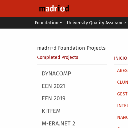
Skip to main content
Main menu
Foundation
University Quality Assurance
Secondary breadcrumb
madri+d Foundation Projects
Brea
Completed Projects
INICIO
Main 
ABEST
Main menu
DYNACOMP
CLUN
EEN 2021
GEST
EEN 2019
INTE
KITFEM
NAN
M-ERA.NET 2