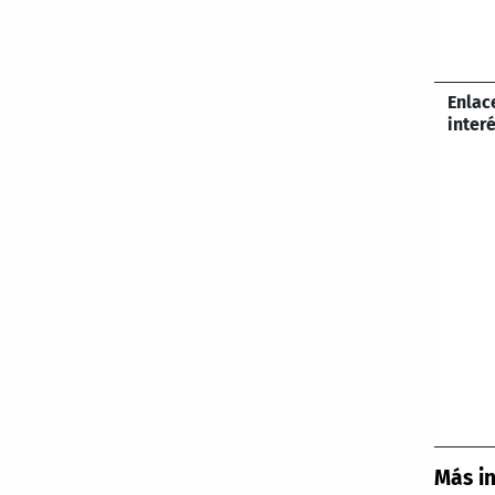
Enla
inter
Más i