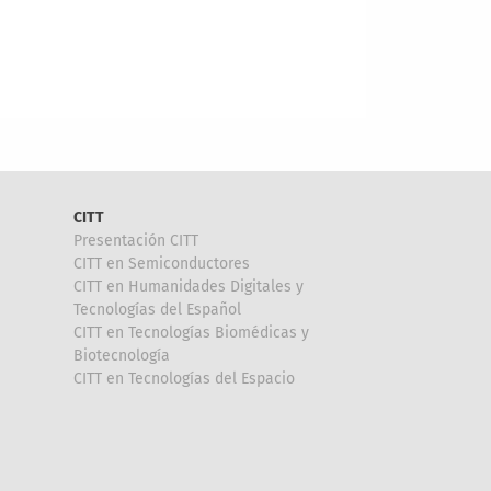
CITT
Presentación CITT
CITT en Semiconductores
CITT en Humanidades Digitales y
Tecnologías del Español
CITT en Tecnologías Biomédicas y
Biotecnología
CITT en Tecnologías del Espacio