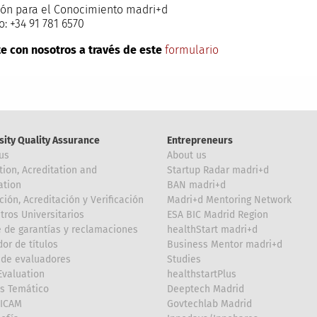
ón para el Conocimiento madri+d
o: +34 91 781 6570
e con nosotros a través de este
formulario
sity Quality Assurance
Entrepreneurs
us
About us
tion, Acreditation and
Startup Radar madri+d
ation
BAN madri+d
ción, Acreditación y Verificación
Madri+d Mentoring Network
tros Universitarios
ESA BIC Madrid Region
 de garantías y reclamaciones
healthStart madri+d
or de títulos
Business Mentor madri+d
de evaluadores
Studies
valuation
healthstartPlus
is Temático
Deeptech Madrid
FICAM
Govtechlab Madrid