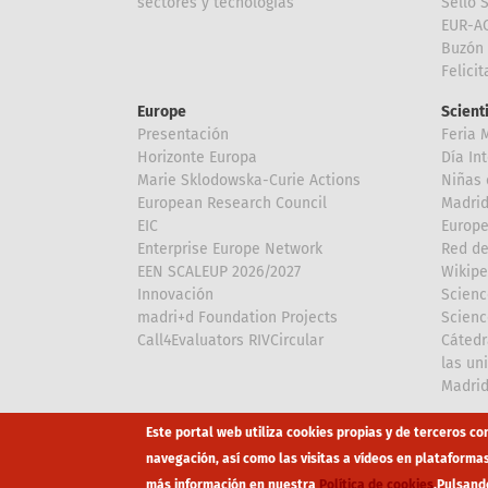
sectores y tecnologías
Sello 
EUR-A
Buzón 
Felici
Europe
Scient
Presentación
Feria 
Horizonte Europa
Día In
Marie Sklodowska-Curie Actions
Niñas 
European Research Council
Madri
EIC
Europe
Enterprise Europe Network
Red de
EEN SCALEUP 2026/2027
Wikipe
Innovación
Scienc
madri+d Foundation Projects
Scienc
Call4Evaluators RIVCircular
Cátedr
las un
Madri
Array
Array
Este portal web utiliza cookies propias y de terceros co
navegación, así como las visitas a vídeos en plataforma
más información en nuestra
Política de cookies
.
Pulsand