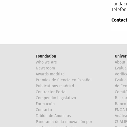
Fundaci
Teléfon
Contact
Foundation
Univer
Who we are
About 
Newsroom
Evalua
Awards madri+d
Verific
Premios de Ciencia en Español
Evalua
Publications madri+d
de Cen
Contractor Portal
Comité
Compendio legislativo
Buscad
Formación
Banco 
Contacto
ENQA E
Tablón de Anuncios
Anális
Panorama de la innovación por
CUALI