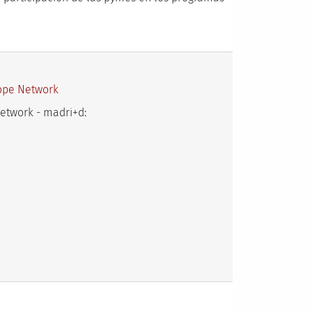
rope Network
etwork - madri+d: