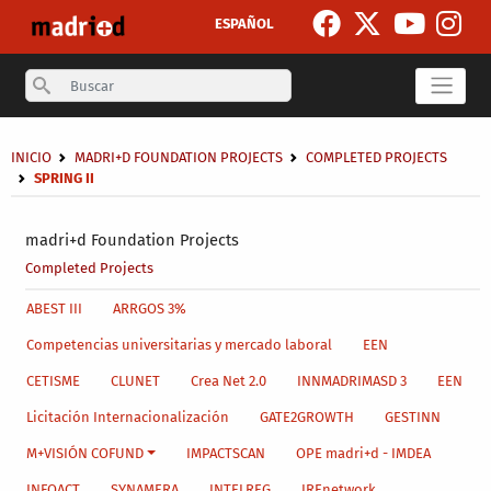
Skip to main content
ESPAÑOL
Search
Breadcrumb
INICIO
MADRI+D FOUNDATION PROJECTS
COMPLETED PROJECTS
SPRING II
Secondary breadcrumb
madri+d Foundation Projects
Completed Projects
Main menu level 4
ABEST III
ARRGOS 3%
Competencias universitarias y mercado laboral
EEN
CETISME
CLUNET
Crea Net 2.0
INNMADRIMASD 3
EEN
Licitación Internacionalización
GATE2GROWTH
GESTINN
M+VISIÓN COFUND
IMPACTSCAN
OPE madri+d - IMDEA
INFOACT
SYNAMERA
INTELREG
IREnetwork