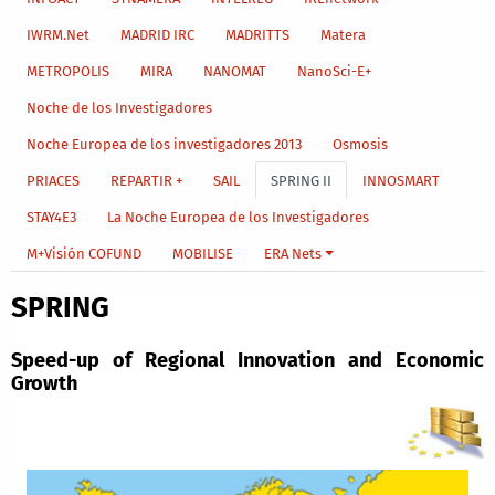
IWRM.Net
MADRID IRC
MADRITTS
Matera
METROPOLIS
MIRA
NANOMAT
NanoSci-E+
Noche de los Investigadores
Noche Europea de los investigadores 2013
Osmosis
PRIACES
REPARTIR +
SAIL
SPRING II
INNOSMART
STAY4E3
La Noche Europea de los Investigadores
M+Visión COFUND
MOBILISE
ERA Nets
SPRING
Speed-up of Regional Innovation and Economic
Growth