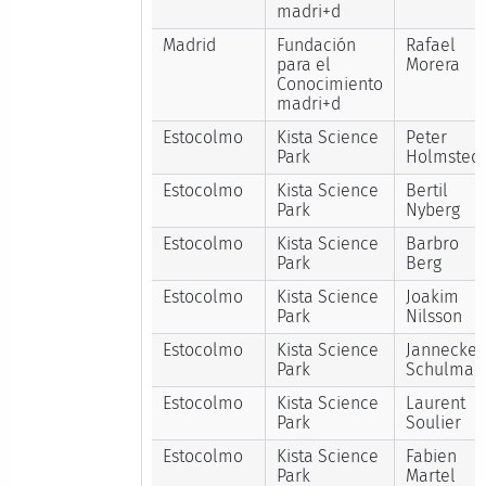
madri+d
Madrid
Fundación
Rafael
para el
Morera
Conocimiento
madri+d
Estocolmo
Kista Science
Peter
Park
Holmsted
Estocolmo
Kista Science
Bertil
Park
Nyberg
Estocolmo
Kista Science
Barbro
Park
Berg
Estocolmo
Kista Science
Joakim
Park
Nilsson
Estocolmo
Kista Science
Jannecke
Park
Schulman
Estocolmo
Kista Science
Laurent
Park
Soulier
Estocolmo
Kista Science
Fabien
Park
Martel