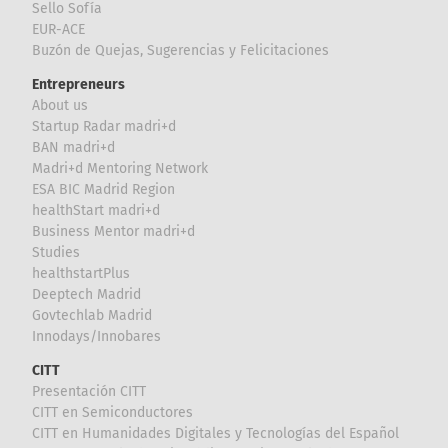
Sello Sofía
EUR-ACE
Buzón de Quejas, Sugerencias y Felicitaciones
Entrepreneurs
About us
Startup Radar madri+d
BAN madri+d
Madri+d Mentoring Network
ESA BIC Madrid Region
healthStart madri+d
Business Mentor madri+d
Studies
healthstartPlus
Deeptech Madrid
Govtechlab Madrid
Innodays/Innobares
CITT
Presentación CITT
CITT en Semiconductores
CITT en Humanidades Digitales y Tecnologías del Español