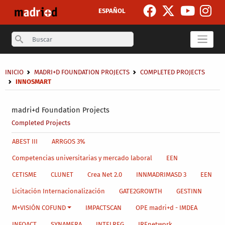
Skip to main content
ESPAÑOL
Search
Breadcrumb
INICIO
MADRI+D FOUNDATION PROJECTS
COMPLETED PROJECTS
INNOSMART
Secondary breadcrumb
madri+d Foundation Projects
Completed Projects
Main menu level 4
ABEST III
ARRGOS 3%
Competencias universitarias y mercado laboral
EEN
CETISME
CLUNET
Crea Net 2.0
INNMADRIMASD 3
EEN
Licitación Internacionalización
GATE2GROWTH
GESTINN
M+VISIÓN COFUND
IMPACTSCAN
OPE madri+d - IMDEA
INFOACT
SYNAMERA
INTELREG
IREnetwork