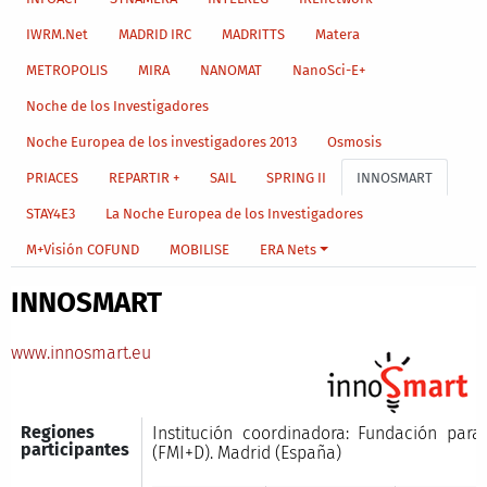
IWRM.Net
MADRID IRC
MADRITTS
Matera
METROPOLIS
MIRA
NANOMAT
NanoSci-E+
Noche de los Investigadores
Noche Europea de los investigadores 2013
Osmosis
PRIACES
REPARTIR +
SAIL
SPRING II
INNOSMART
STAY4E3
La Noche Europea de los Investigadores
M+Visión COFUND
MOBILISE
ERA Nets
INNOSMART
www.innosmart.eu
Regiones
Institución coordinadora: Fundación par
participantes
(FMI+D). Madrid (España)