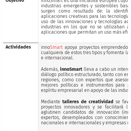
Objetivo
innoSmart es una iniciativa europea cuyo o
industrias emergentes y sostenibles basa
surgen como resultado de: la identifi
aplicaciones creativas para las tecnologías
uso de las innovaciones y tecnologías ac
industrias en los que no se utilizaban an
aplicaciones que permitan un uso más efici
Actividades
inno
Smart
apoya proyectos emprendedore
cualquiera de estos tres tipos y fomenta la
e internacional.
Además,
innoSmart
lleva a cabo un interc
diálogo político estructurado, tanto con e
regiones, como con expertos que asesor
mejores políticas e instrumentos para p
espíritu empresarial en apoyo de las indus
Mediante
talleres de creatividad
se favo
proyectos innovadores y se facilitará 
aglutinen candidatos de innovación (in
expertos, desempleados con conocimiento 
nacionales e internacionales y empresas u