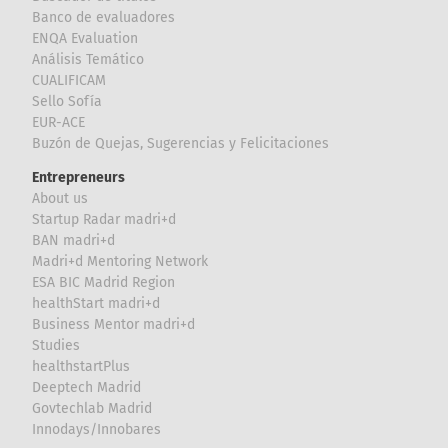
Banco de evaluadores
ENQA Evaluation
Análisis Temático
CUALIFICAM
Sello Sofía
EUR-ACE
Buzón de Quejas, Sugerencias y Felicitaciones
Entrepreneurs
About us
Startup Radar madri+d
BAN madri+d
Madri+d Mentoring Network
ESA BIC Madrid Region
healthStart madri+d
Business Mentor madri+d
Studies
healthstartPlus
Deeptech Madrid
Govtechlab Madrid
Innodays/Innobares