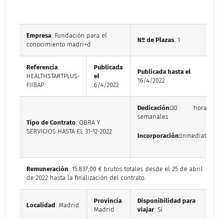
Empresa
: Fundación para el
Nº de Plazas
: 1
conocimiento madri+d
Referencia
:
Publicada
Publicada hasta el
HEALTHSTARTPLUS-
el
16/4/2022
FIIBAP
6/4/2022
Dedicación:
30 horas
semanales
Tipo de Contrato
: OBRA Y
SERVICIOS HASTA EL 31-12-2022
Incorporación:
Inmediata
Remuneración
: 15.837,00 € brutos totales desde el 25 de abril
de 2022 hasta la finalización del contrato.
Provincia
:
Disponibilidad para
Localidad
: Madrid
Madrid
viajar
: Sí