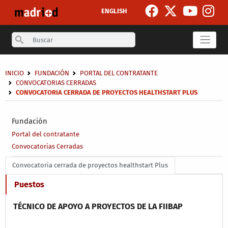
Pasar al contenido principal
ENGLISH
Search
Sobrescribir enlaces de ayuda a la navegación
INICIO
FUNDACIÓN
PORTAL DEL CONTRATANTE
CONVOCATORIAS CERRADAS
CONVOCATORIA CERRADA DE PROYECTOS HEALTHSTART PLUS
Secondary breadcrumb
Fundación
Portal del contratante
Convocatorias Cerradas
Main menu level 4
Convocatoria cerrada de proyectos healthstart Plus
Puestos
TÉCNICO DE APOYO A PROYECTOS DE LA FIIBAP