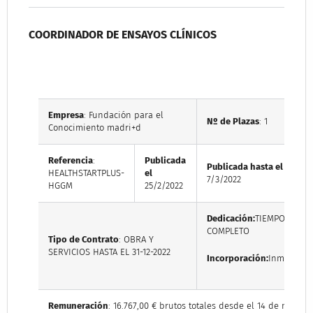
COORDINADOR DE ENSAYOS CLÍNICOS
Empresa
: Fundación para el
Nº de Plazas
: 1
Conocimiento madri+d
Referencia
:
Publicada
Publicada hasta el
HEALTHSTARTPLUS-
el
7/3/2022
HGGM
25/2/2022
Dedicación:
TIEMPO
COMPLETO
Tipo de Contrato
: OBRA Y
SERVICIOS HASTA EL 31-12-2022
Incorporación:
Inmediata
Remuneración
: 16.767,00 € brutos totales desde el 14 de marzo