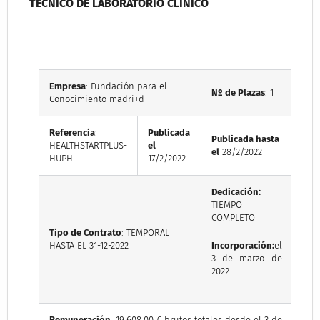
TÉCNICO DE LABORATORIO CLÍNICO
Empresa
: Fundación para el
Nº de Plazas
: 1
Conocimiento madri+d
Referencia
:
Publicada
Publicada hasta
HEALTHSTARTPLUS-
el
el
28/2/2022
HUPH
17/2/2022
Dedicación:
TIEMPO
COMPLETO
Tipo de Contrato
: TEMPORAL
HASTA EL 31-12-2022
Incorporación:
el
3 de marzo de
2022
Remuneración
: 19.608,00 € brutos totales desde el 3 de