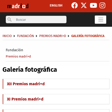
Pasar al contenido principal
ENGLISH
Search
Sobrescribir enlaces de ayuda a la navegación
INICIO
FUNDACIÓN
PREMIOS MADRI+D
GALERÍA FOTOGRÁFICA
Secondary breadcrumb
Fundación
Premios madri+d
Galería fotográfica
XII Premios madri+d
XI Premios madri+d