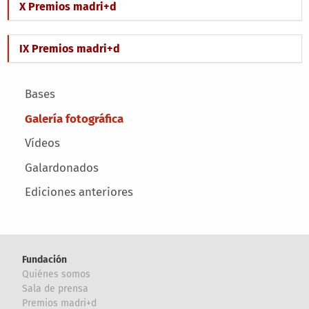
X Premios madri+d
IX Premios madri+d
Main menu
Bases
Galería fotográfica
Vídeos
Galardonados
Ediciones anteriores
Fundación
Quiénes somos
Sala de prensa
Premios madri+d