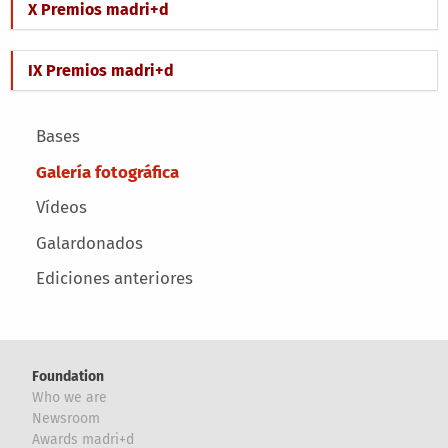
X Premios madri+d
IX Premios madri+d
Main menu
Bases
Galería fotográfica
Vídeos
Galardonados
Ediciones anteriores
Foundation
Who we are
Newsroom
Awards madri+d