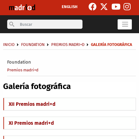
Skip to main content
ENGLISH
Search
Breadcrumb
INICIO
FOUNDATION
PREMIOS MADRI+D
GALERÍA FOTOGRÁFICA
Secondary breadcrumb
Foundation
Premios madri+d
Galería fotográfica
XII Premios madri+d
XI Premios madri+d