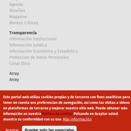
Agenda
Reseñas
Magazine
Mentes Críticas
Transparencia
Información Institucional
Información Jurídica
Información Económica y Estadística
Proteccion de Datos Personales
Canal Ético
Array
Array
Footer
Canal Ético
eduroam
Mapa Web
Este portal web utiliza cookies propias y de terceros con fines analíticos para
tener en cuenta sus preferencias de navegación, así como las visitas a vídeos
Política privacidad
Política de cookies
Aviso legal
en plataformas de terceros y mejorar nuestro sitio web. Puede obtener más
información en nuestra
Política de cookies
.
Pulsando en Aceptar usted
Más información
muestra su conformidad con su uso.
Aceptar
Aceptar solo las esenciales