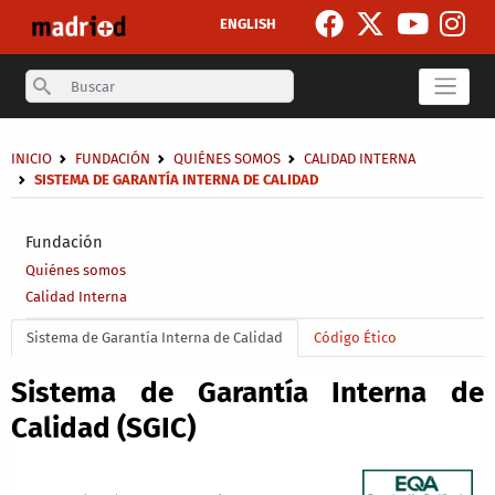
Pasar al contenido principal
ENGLISH
Search
Sobrescribir enlaces de ayuda a la navegación
INICIO
FUNDACIÓN
QUIÉNES SOMOS
CALIDAD INTERNA
SISTEMA DE GARANTÍA INTERNA DE CALIDAD
Secondary breadcrumb
Fundación
Quiénes somos
Calidad Interna
Main menu level 4
Sistema de Garantía Interna de Calidad
Código Ético
Sistema de Garantía Interna de
Calidad (SGIC)