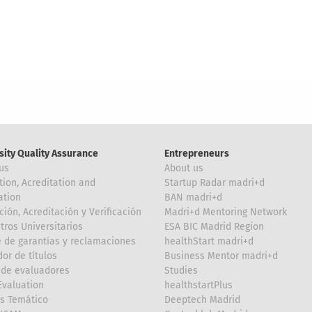
sity Quality Assurance
Entrepreneurs
us
About us
tion, Acreditation and
Startup Radar madri+d
ation
BAN madri+d
ción, Acreditación y Verificación
Madri+d Mentoring Network
tros Universitarios
ESA BIC Madrid Region
 de garantías y reclamaciones
healthStart madri+d
or de títulos
Business Mentor madri+d
de evaluadores
Studies
valuation
healthstartPlus
is Temático
Deeptech Madrid