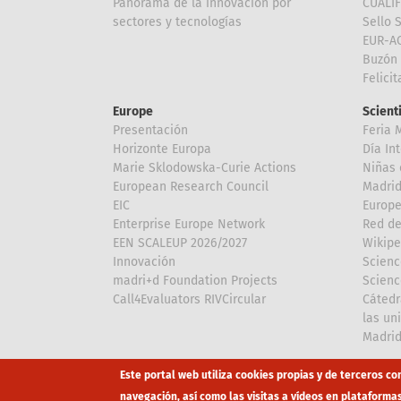
Panorama de la innovación por
CUALI
sectores y tecnologías
Sello 
EUR-A
Buzón 
Felici
Europe
Scient
Presentación
Feria 
Horizonte Europa
Día In
Marie Sklodowska-Curie Actions
Niñas 
European Research Council
Madri
EIC
Europe
Enterprise Europe Network
Red de
EEN SCALEUP 2026/2027
Wikipe
Innovación
Scienc
madri+d Foundation Projects
Scienc
Call4Evaluators RIVCircular
Cátedr
las un
Madri
Array
Array
Este portal web utiliza cookies propias y de terceros co
navegación, así como las visitas a vídeos en plataforma