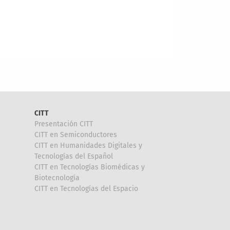
CITT
Presentación CITT
CITT en Semiconductores
CITT en Humanidades Digitales y
Tecnologías del Español
CITT en Tecnologías Biomédicas y
Biotecnología
CITT en Tecnologías del Espacio