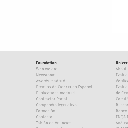
Foundation
Univer
Who we are
About 
Newsroom
Evalua
Awards madri+d
Verific
Premios de Ciencia en Español
Evalua
Publications madri+d
de Cen
Contractor Portal
Comité
Compendio legislativo
Buscad
Formación
Banco 
Contacto
ENQA E
Tablón de Anuncios
Anális