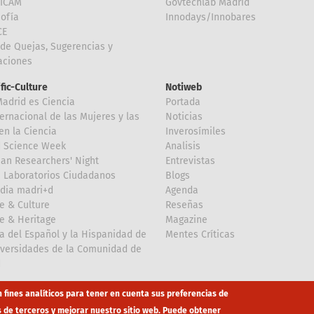
FICAM
Govtechlab Madrid
Sofía
Innodays/Innobares
CE
de Quejas, Sugerencias y
taciones
ific-Culture
Notiweb
Madrid es Ciencia
Portada
ternacional de las Mujeres y las
Noticias
en la Ciencia
Inverosímiles
d Science Week
Analisis
an Researchers' Night
Entrevistas
 Laboratorios Ciudadanos
Blogs
dia madri+d
Agenda
e & Culture
Reseñas
e & Heritage
Magazine
a del Español y la Hispanidad de
Mentes Críticas
iversidades de la Comunidad de
d
n fines analíticos para tener en cuenta sus preferencias de
s de terceros y mejorar nuestro sitio web. Puede obtener