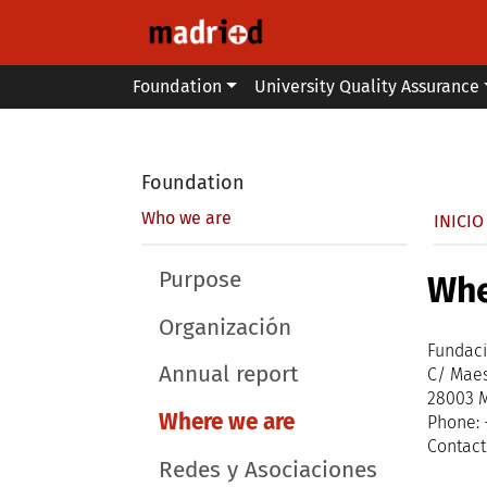
Skip to main content
Main menu
Foundation
University Quality Assurance
Secondary breadcrumb
Foundation
Brea
Who we are
INICIO
Main menu
Purpose
Whe
Organización
Fundaci
Annual report
C/ Maes
28003 
Where we are
Phone: 
Contact
Redes y Asociaciones