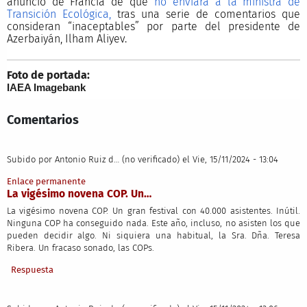
anuncio de Francia de que
no enviará a la ministra de
Transición Ecológica,
tras una serie de comentarios que
consideran “inaceptables” por parte del presidente de
Azerbaiyán, Ilham Aliyev.
Foto de portada:
IAEA Imagebank
Comentarios
Subido por
Antonio Ruiz d… (no verificado)
el Vie, 15/11/2024 - 13:04
Enlace permanente
La vigésimo novena COP. Un…
La vigésimo novena COP. Un gran festival con 40.000 asistentes. Inútil.
Ninguna COP ha conseguido nada. Este año, incluso, no asisten los que
pueden decidir algo. Ni siquiera una habitual, la Sra. Dña. Teresa
Ribera. Un fracaso sonado, las COPs.
Respuesta