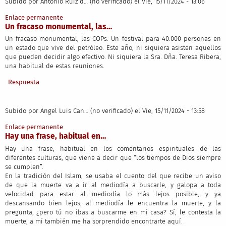
Subido por
Antonio Ruiz d… (no verificado)
el Vie, 15/11/2024 - 13:06
Enlace permanente
Un fracaso monumental, las…
Un fracaso monumental, las COPs. Un festival para 40.000 personas en
un estado que vive del petróleo. Este año, ni siquiera asisten aquellos
que pueden decidir algo efectivo. Ni siquiera la Sra. Dña. Teresa Ribera,
una habitual de estas reuniones.
Respuesta
Subido por
Angel Luis Can… (no verificado)
el Vie, 15/11/2024 - 13:58
Enlace permanente
Hay una frase, habitual en…
Hay una frase, habitual en los comentarios espirituales de las
diferentes culturas, que viene a decir que “los tiempos de Dios siempre
se cumplen”.
En la tradición del Islam, se usaba el cuento del que recibe un aviso
de que la muerte va a ir al mediodía a buscarle, y galopa a toda
velocidad para estar al mediodía lo más lejos posible, y ya
descansando bien lejos, al mediodía le encuentra la muerte, y la
pregunta, ¿pero tú no ibas a buscarme en mi casa? Sí, le contesta la
muerte, a mí también me ha sorprendido encontrarte aquí.