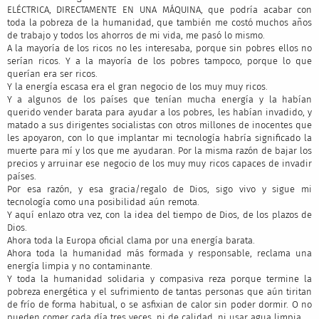
ELÉCTRICA, DIRECTAMENTE EN UNA MÁQUINA, que podría acabar con
toda la pobreza de la humanidad, que también me costó muchos años
de trabajo y todos los ahorros de mi vida, me pasó lo mismo.
A la mayoría de los ricos no les interesaba, porque sin pobres ellos no
serían ricos. Y a la mayoría de los pobres tampoco, porque lo que
querían era ser ricos.
Y la energía escasa era el gran negocio de los muy muy ricos.
Y a algunos de los países que tenían mucha energía y la habían
querido vender barata para ayudar a los pobres, les habían invadido, y
matado a sus dirigentes socialistas con otros millones de inocentes que
les apoyaron, con lo que implantar mi tecnología habría significado la
muerte para mí y los que me ayudaran. Por la misma razón de bajar los
precios y arruinar ese negocio de los muy muy ricos capaces de invadir
países.
Por esa razón, y esa gracia/regalo de Dios, sigo vivo y sigue mi
tecnología como una posibilidad aún remota.
Y aquí enlazo otra vez, con la idea del tiempo de Dios, de los plazos de
Dios.
Ahora toda la Europa oficial clama por una energía barata.
Ahora toda la humanidad más formada y responsable, reclama una
energía limpia y no contaminante.
Y toda la humanidad solidaria y compasiva reza porque termine la
pobreza energética y el sufrimiento de tantas personas que aún tiritan
de frío de forma habitual, o se asfixian de calor sin poder dormir. O no
pueden comer cada día tres veces, ni de calidad, ni usar agua limpia.