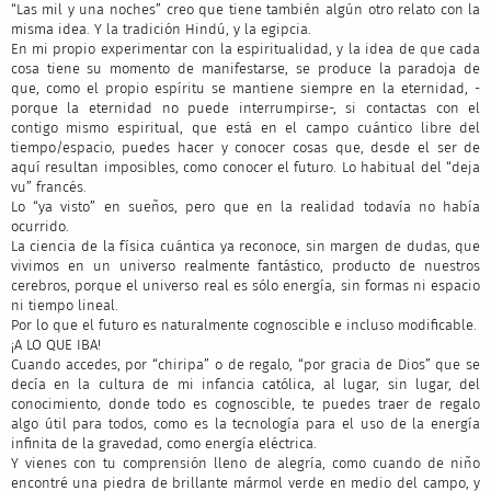
“Las mil y una noches” creo que tiene también algún otro relato con la
misma idea. Y la tradición Hindú, y la egipcia.
En mi propio experimentar con la espiritualidad, y la idea de que cada
cosa tiene su momento de manifestarse, se produce la paradoja de
que, como el propio espíritu se mantiene siempre en la eternidad, -
porque la eternidad no puede interrumpirse-, si contactas con el
contigo mismo espiritual, que está en el campo cuántico libre del
tiempo/espacio, puedes hacer y conocer cosas que, desde el ser de
aquí resultan imposibles, como conocer el futuro. Lo habitual del “deja
vu” francés.
Lo “ya visto” en sueños, pero que en la realidad todavía no había
ocurrido.
La ciencia de la física cuántica ya reconoce, sin margen de dudas, que
vivimos en un universo realmente fantástico, producto de nuestros
cerebros, porque el universo real es sólo energía, sin formas ni espacio
ni tiempo lineal.
Por lo que el futuro es naturalmente cognoscible e incluso modificable.
¡A LO QUE IBA!
Cuando accedes, por “chiripa” o de regalo, “por gracia de Dios” que se
decía en la cultura de mi infancia católica, al lugar, sin lugar, del
conocimiento, donde todo es cognoscible, te puedes traer de regalo
algo útil para todos, como es la tecnología para el uso de la energía
infinita de la gravedad, como energía eléctrica.
Y vienes con tu comprensión lleno de alegría, como cuando de niño
encontré una piedra de brillante mármol verde en medio del campo, y