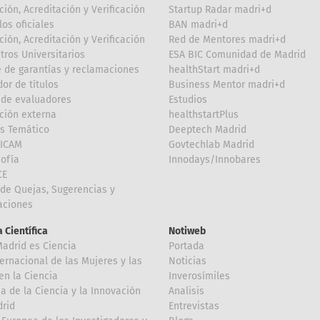
ción, Acreditación y Verificación
Startup Radar madri+d
los oficiales
BAN madri+d
ción, Acreditación y Verificación
Red de Mentores madri+d
tros Universitarios
ESA BIC Comunidad de Madrid
 de garantías y reclamaciones
healthStart madri+d
or de títulos
Business Mentor madri+d
de evaluadores
Estudios
ción externa
healthstartPlus
is Temático
Deeptech Madrid
FICAM
Govtechlab Madrid
Sofía
Innodays/Innobares
CE
de Quejas, Sugerencias y
taciones
 Científica
Notiweb
Madrid es Ciencia
Portada
ternacional de las Mujeres y las
Noticias
en la Ciencia
Inverosímiles
 de la Ciencia y la Innovación
Analisis
rid
Entrevistas