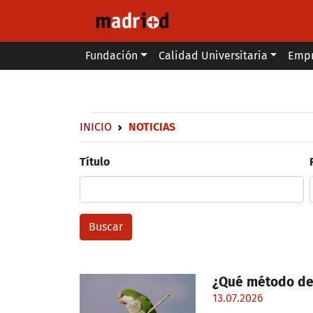
Pasar al contenido principal
Main menu
Fundación
Calidad Universitaria
Emp
Secondary breadcrumb
Sobrescribir enlaces de ayuda a 
INICIO
NOTICIAS
Título
¿Qué método de 
13.07.2026