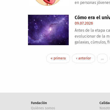
en personas jóvenes
Cómo era el univ
09.07.2026
Antes de la etapa ca
evolucionar de la m
galaxias, cúmulos, f
Paginación
Primera página
Página anterior
« primera
‹ anterior
…
Fundación
Calida
Quiénes somos
Nosot