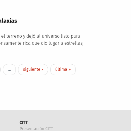
alaxias
l terreno y dejó al universo listo para
nsamente rica que dio lugar a estrellas,
e
Siguiente página
Última página
…
siguiente ›
última »
CITT
Presentación CITT