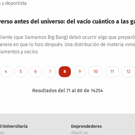
 y deportista
erso antes del universo: del vacío cuántico a las g
liente (que llamamos Big Bang) debió ocurrir algo que preparó e
anera en que lo hizo después. Una distribución de materia inme
ilamentos y vacíos
Page
Page
Page
Page
Página actual
Page
Page
Page
Pag
4
5
6
7
8
9
10
11
12
Resultados del 71 al 80 de 14254
d Universitaria
Emprendedores
ros
About us