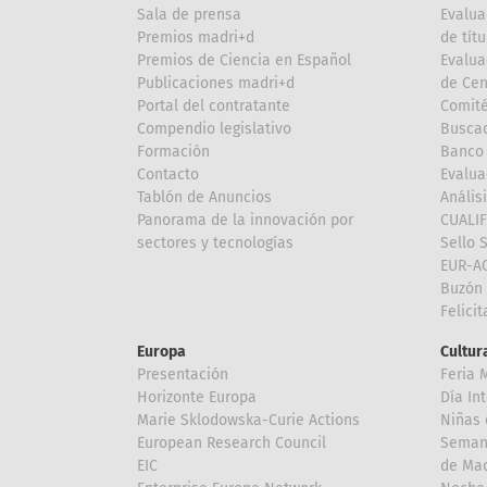
Sala de prensa
Evalua
Premios madri+d
de títu
Premios de Ciencia en Español
Evalua
Publicaciones madri+d
de Cen
Portal del contratante
Comité
Compendio legislativo
Buscad
Formación
Banco 
Contacto
Evalua
Tablón de Anuncios
Anális
Panorama de la innovación por
CUALI
sectores y tecnologías
Sello 
EUR-A
Buzón 
Felici
Europa
Cultura
Presentación
Feria 
Horizonte Europa
Día In
Marie Sklodowska-Curie Actions
Niñas 
European Research Council
Semana
EIC
de Mad