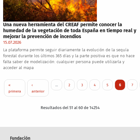
Una nueva herramienta del CREAF permite conocer la
humedad de la vegetación de toda España en tiempo real y
mejorar la prevención de incendios
15.07.2026
La plataforma permite seguir diariamente la evolución de la sequía
forestal durante los últimos 365 días y la parte positiva es que no hace
falta saber de modelización: cualquier persona puede utilizarla y
acceder al mapa
Paginación
Primera página
Página anterior
Page
Page
Page
Page
Página actua
Page
«
‹
…
2
3
4
5
6
7
primera
anterior
Resultados del 51 al 60 de 14254
Fundación