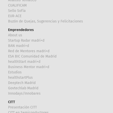
Análisis Temático
CUALIFICAM
Sello Sofía
EUR-ACE
Buzón de Quejas, Sugerencias y Felicitaciones
Emprendedores
About us
Startup Radar madri+d
BAN madri+d
Red de Mentores madri+d
ESA BIC Comunidad de Madrid
healthStart madri+d
Business Mentor madri+d
Estudios
healthstartPlus
Deeptech Madrid
Govtechlab Madrid
Innodays/Innobares
CITT
Presentación CITT
CITT en Semiconductores