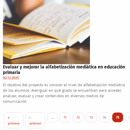
Evaluar y mejorar la alfabetización mediática en educación
primaria
02.12.2025
El objetivo del proyecto es conocer el nivel de alfabetización mediática
de los alumnos. Averiguar en qué grado se encuentran para acceder,
analizar, evaluar y crear contenidos en diversos medios de
comunicación
Paginación
Primera página
Página anterior
Page
Page
Page
Page
Página ac
«
‹
…
71
72
73
74
75
primera
anterior