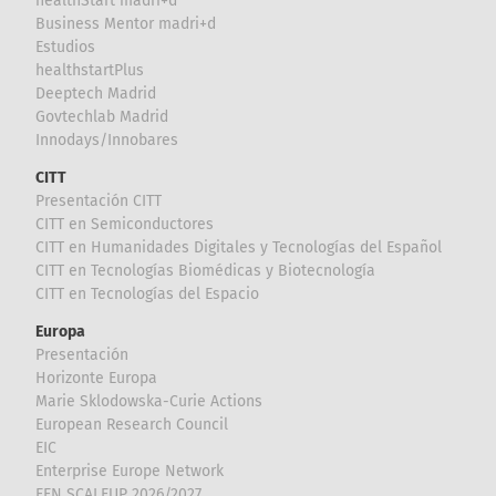
healthStart madri+d
Business Mentor madri+d
Estudios
healthstartPlus
Deeptech Madrid
Govtechlab Madrid
Innodays/Innobares
CITT
Presentación CITT
CITT en Semiconductores
CITT en Humanidades Digitales y Tecnologías del Español
CITT en Tecnologías Biomédicas y Biotecnología
CITT en Tecnologías del Espacio
Europa
Presentación
Horizonte Europa
Marie Sklodowska-Curie Actions
European Research Council
EIC
Enterprise Europe Network
EEN SCALEUP 2026/2027