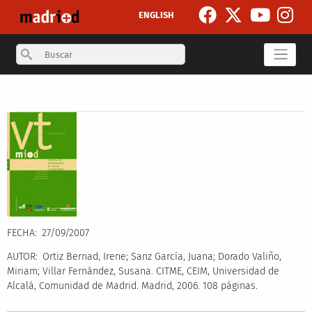
Pasar al contenido principal
ENGLISH
Search
Secondary breadcrumb
FECHA
27/09/2007
AUTOR
Ortiz Bernad, Irene; Sanz García, Juana; Dorado Valiño,
Miriam; Villar Fernández, Susana. CITME, CEIM, Universidad de
Alcalá, Comunidad de Madrid. Madrid, 2006. 108 páginas.