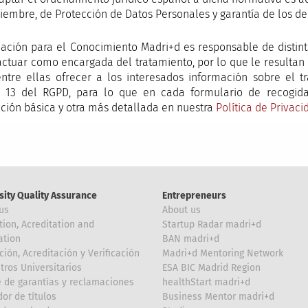
ciembre, de Protección de Datos Personales y garantía de los d
ación para el Conocimiento Madri+d es responsable de distint
ctuar como encargada del tratamiento, por lo que le resultan d
ntre ellas ofrecer a los interesados información sobre el 
lo 13 del RGPD, para lo que en cada formulario de recogid
ción básica y otra más detallada en nuestra
Política de Privaci
sity Quality Assurance
Entrepreneurs
us
About us
tion, Acreditation and
Startup Radar madri+d
ation
BAN madri+d
ción, Acreditación y Verificación
Madri+d Mentoring Network
tros Universitarios
ESA BIC Madrid Region
 de garantías y reclamaciones
healthStart madri+d
or de títulos
Business Mentor madri+d