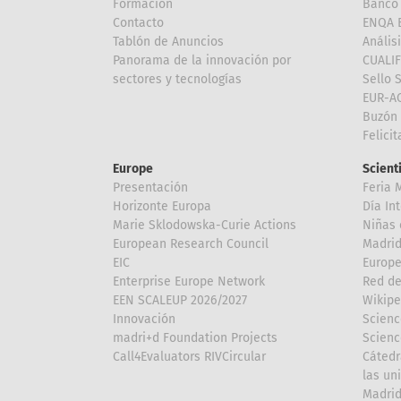
Formación
Banco 
Contacto
ENQA E
Tablón de Anuncios
Anális
Panorama de la innovación por
CUALI
sectores y tecnologías
Sello 
EUR-A
Buzón 
Felici
Europe
Scient
Presentación
Feria 
Horizonte Europa
Día In
Marie Sklodowska-Curie Actions
Niñas 
European Research Council
Madri
EIC
Europe
Enterprise Europe Network
Red de
EEN SCALEUP 2026/2027
Wikipe
Innovación
Scienc
madri+d Foundation Projects
Scienc
Call4Evaluators RIVCircular
Cátedr
las un
Madri