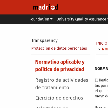
Skip to main content
Main menu
Foundation
University Quality Assurance
Secondary breadcrumb
Transparency
Brea
INICIO
Proteccion de datos personales
NOR
Main menu
Normativa aplicable y
NORMAT
política de privacidad
Registro de actividades
El Regl
las per
de tratamiento
el que 
mayo de
Ejercicio de derechos
Para ad