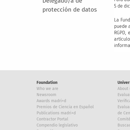
Delegado/a de
5 de di
protección de datos
La Fund
puede a
RGPD, e
artícu
informa
Foundation
Univer
Who we are
About 
Newsroom
Evalua
Awards madri+d
Verific
Premios de Ciencia en Español
Evalua
Publications madri+d
de Cen
Contractor Portal
Comité
Compendio legislativo
Buscad