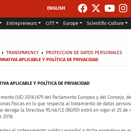
ENGLISH
Entrepreneurs
CITT
Europe
Scientific-Culture
dcrumb
TRANSPARENCY
PROTECCION DE DATOS PERSONALES
MATIVA APLICABLE Y POLÍTICA DE PRIVACIDAD
IVA APLICABLE Y POLÍTICA DE PRIVACIDAD
amento (UE) 2016/679 del Parlamento Europeo y del Consejo, de 2
sonas físicas en lo que respecta al tratamiento de datos personal
se deroga la Directiva 95/46/CE (RGPD) entró en vigor el 25 de
 2018.
aptar el ordenamiento jurídico español a dicha normativa es a