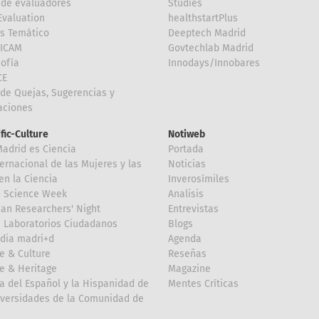
de evaluadores
Studies
valuation
healthstartPlus
is Temático
Deeptech Madrid
FICAM
Govtechlab Madrid
Sofía
Innodays/Innobares
CE
de Quejas, Sugerencias y
taciones
ific-Culture
Notiweb
Madrid es Ciencia
Portada
ternacional de las Mujeres y las
Noticias
en la Ciencia
Inverosímiles
d Science Week
Analisis
an Researchers' Night
Entrevistas
 Laboratorios Ciudadanos
Blogs
dia madri+d
Agenda
e & Culture
Reseñas
e & Heritage
Magazine
a del Español y la Hispanidad de
Mentes Críticas
iversidades de la Comunidad de
d