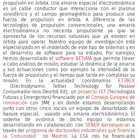
propulsión en órbita. Una amarra espacial electrodinámica
es un cable conductor que interacciona con el plasma
ionosférico y el campo geomagnético para producir una
fuerza de propulsión en órbita. A diferencia de las
tecnologías de propulsión convencionales, una amarra
electrodinámica no necesita propulsante ya que se
aprovecha de los recursos naturales que ya existen en
órbita para operar. Nuestro equipo de investigación está
especializado en el modelado de este tipo de sistemas y en
el desarrollo de software para su estudio. Por ejemplo,
hemos desarrollado el
software BETsMA
que permite llevar
a cabo análisis de misión, estudiar la dinámica de la amarra
y sus actuaciones como por ejemplo la intensidad de la
fuerza de propulsión y el tiempo que tarda en completar su
misión. En la actualidad coordinamos
E.T.PACK
(Electrodynamic Tether Technology for Passive
Consumable-less Deorbit Kit), un
proyecto FET
(Tecnologías
Futuras y Emergentes) financiado por el
Consejo Europeo de
Innovación
con 3M€ y en donde estamos desarrollando
junto con otros cinco socios un equipo de desorbitado de
basura espacial, usando una amarra electrodinámica. El
sistema de aviónica de dicho equipo lo estamos
desarrollando en colaboración con
SENER Aeroespacial
a
través del
programa de doctorados industriales que financia
la Comunidad de Madrid
. La
ESA
nos ha financiado