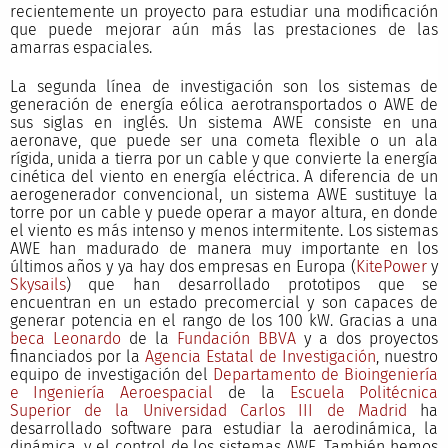
recientemente un proyecto para estudiar una modificación
que puede mejorar aún más las prestaciones de las
amarras espaciales.
La segunda línea de investigación son los sistemas de
generación de energía eólica aerotransportados o AWE de
sus siglas en inglés. Un sistema AWE consiste en una
aeronave, que puede ser una cometa flexible o un ala
rígida, unida a tierra por un cable y que convierte la energía
cinética del viento en energía eléctrica. A diferencia de un
aerogenerador convencional, un sistema AWE sustituye la
torre por un cable y puede operar a mayor altura, en donde
el viento es más intenso y menos intermitente. Los sistemas
AWE han madurado de manera muy importante en los
últimos años y ya hay dos empresas en Europa (
KitePower
y
Skysails
) que han desarrollado prototipos que se
encuentran en un estado precomercial y son capaces de
generar potencia en el rango de los 100 kW. Gracias a una
beca Leonardo
de la
Fundación BBVA
y a dos proyectos
financiados por la
Agencia Estatal de Investigación
, nuestro
equipo de investigación del
Departamento de Bioingeniería
e Ingeniería Aeroespacial
de la
Escuela Politécnica
Superior de la Universidad Carlos III de Madrid
ha
desarrollado software para estudiar la aerodinámica, la
dinámica, y el control de los sistemas AWE. También hemos