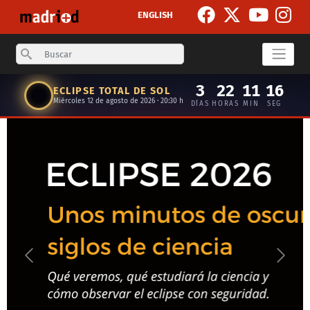
Pasar al contenido principal
ENGLISH
Search
3
22
11
16
ECLIPSE TOTAL DE SOL
Miércoles 12 de agosto de 2026 · 20:30 h
DÍAS
HORAS
MIN
SEG
Anterior
Siguie