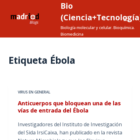
Bio
S
a
(Ciencia+Tecnología
l
Biología molecular y celular. Bioquímica.
t
Biomedicina
a
r
a
Etiqueta
Ébola
l
c
o
n
VIRUS EN GENERAL
t
Anticuerpos que bloquean una de las
e
vías de entrada del Ébola
n
i
Investigadores del Instituto de Investigación
d
del Sida IrsiCaixa, han publicado en la revista
o