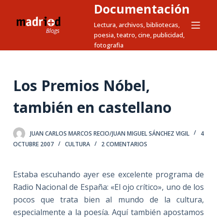
Documentación
S
a
Lectura, archivos, bibliotecas,
poesia, teatro, cine, publicidad,
l
fotografia
t
a
r
Los Premios Nóbel,
a
l
también en castellano
c
o
JUAN CARLOS MARCOS RECIO/JUAN MIGUEL SÁNCHEZ VIGIL
4
n
OCTUBRE 2007
CULTURA
2 COMENTARIOS
t
e
Estaba escuhando ayer ese excelente programa de
n
Radio Nacional de España: «El ojo crítico», uno de los
i
pocos que trata bien al mundo de la cultura,
d
especialmente a la poesía. Aquí también apostamos
o