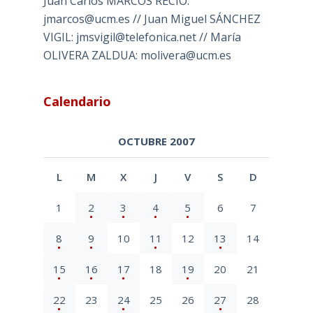
Juan Carlos MARCOS RECIO:
jmarcos@ucm.es // Juan Miguel SÁNCHEZ
VIGIL: jmsvigil@telefonica.net // María
OLIVERA ZALDUA: molivera@ucm.es
Calendario
OCTUBRE 2007
L
M
X
J
V
S
D
1
2
3
4
5
6
7
8
9
10
11
12
13
14
15
16
17
18
19
20
21
22
23
24
25
26
27
28