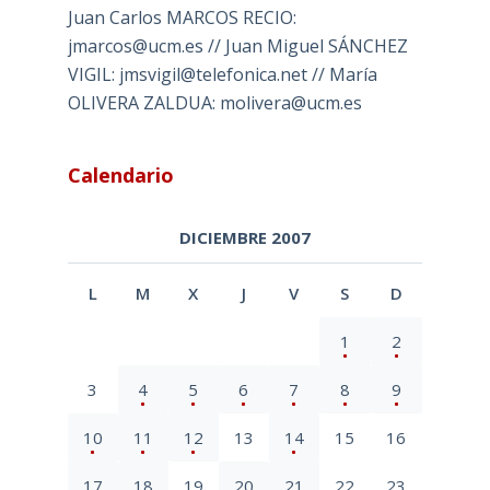
Juan Carlos MARCOS RECIO:
jmarcos@ucm.es // Juan Miguel SÁNCHEZ
VIGIL: jmsvigil@telefonica.net // María
OLIVERA ZALDUA: molivera@ucm.es
Calendario
DICIEMBRE 2007
L
M
X
J
V
S
D
1
2
3
4
5
6
7
8
9
10
11
12
13
14
15
16
17
18
19
20
21
22
23