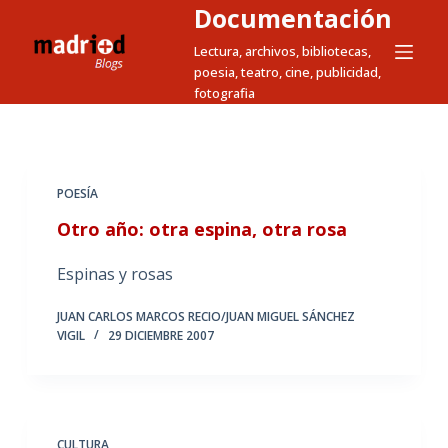
Documentación
S
a
Lectura, archivos, bibliotecas,
poesia, teatro, cine, publicidad,
l
fotografia
t
a
r
a
POESÍA
l
Otro año: otra espina, otra rosa
c
o
Espinas y rosas
n
t
JUAN CARLOS MARCOS RECIO/JUAN MIGUEL SÁNCHEZ
e
VIGIL
29 DICIEMBRE 2007
n
i
d
o
CULTURA