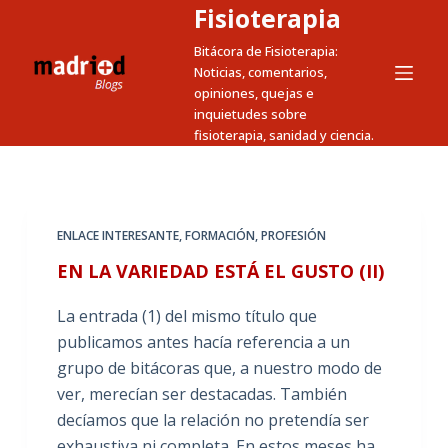
Fisioterapia
S
a
Bitácora de Fisioterapia:
Noticias, comentarios,
l
opiniones, quejas e
t
inquietudes sobre
a
fisioterapia, sanidad y ciencia.
r
a
l
c
ENLACE INTERESANTE
,
FORMACIÓN
,
PROFESIÓN
o
EN LA VARIEDAD ESTÁ EL GUSTO (II)
n
t
La entrada (1) del mismo título que
e
publicamos antes hacía referencia a un
n
grupo de bitácoras que, a nuestro modo de
i
ver, merecían ser destacadas. También
d
decíamos que la relación no pretendía ser
o
exhaustiva ni completa. En estos meses ha