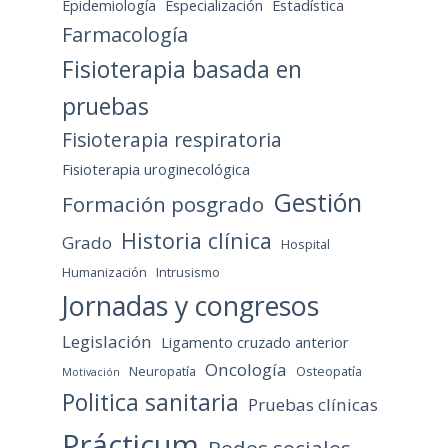
Epidemiología
Especialización
Estadística
Farmacología
Fisioterapia basada en
pruebas
Fisioterapia respiratoria
Fisioterapia uroginecológica
Gestión
Formación posgrado
Historia clínica
Grado
Hospital
Humanización
Intrusismo
Jornadas y congresos
Legislación
Ligamento cruzado anterior
Oncología
Neuropatía
Osteopatía
Motivación
Politica sanitaria
Pruebas clínicas
Prácticum
Redes sociales