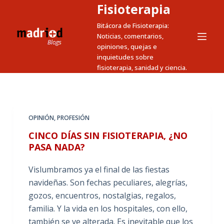
Fisioterapia
S
a
Bitácora de Fisioterapia:
Noticias, comentarios,
l
opiniones, quejas e
t
inquietudes sobre
a
fisioterapia, sanidad y ciencia.
r
a
l
c
OPINIÓN
,
PROFESIÓN
o
CINCO DÍAS SIN FISIOTERAPIA, ¿NO
n
PASA NADA?
t
e
Vislumbramos ya el final de las fiestas
n
navideñas. Son fechas peculiares, alegrías,
i
gozos, encuentros, nostalgias, regalos,
d
familia. Y la vida en los hospitales, con ello,
o
también se ve alterada. Es inevitable que los