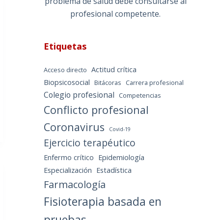
problema de salud debe consultarse al
profesional competente.
Etiquetas
Actitud crítica
Acceso directo
Biopsicosocial
Bitácoras
Carrera profesional
Colegio profesional
Competencias
Conflicto profesional
Coronavirus
Covid-19
Ejercicio terapéutico
Enfermo crítico
Epidemiología
Especialización
Estadística
Farmacología
Fisioterapia basada en
pruebas