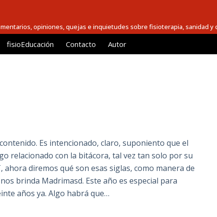
comentarios, opiniones, quejas e inquietudes sobre fisioterapia, sanidad y c
fisioEducación
Contacto
Autor
 contenido. Es intencionado, claro, suponiento que el
go relacionado con la bitácora, tal vez tan solo por su
T, ahora diremos qué son esas siglas, como manera de
ue nos brinda Madrimasd. Este año es especial para
einte años ya. Algo habrá que…