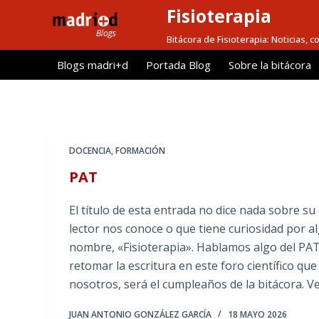
Fisioterapia
S
a
Bitácora de Fisioterapia: Noticias, 
l
Blogs madri+d
Portada Blog
Sobre la bitácora
t
a
r
a
l
DOCENCIA
,
FORMACIÓN
c
PAT
o
n
El título de esta entrada no dice nada sobre su
t
lector nos conoce o que tiene curiosidad por al
e
nombre, «Fisioterapia». Hablamos algo del PA
n
retomar la escritura en este foro científico q
i
nosotros, será el cumpleaños de la bitácora. V
d
o
JUAN ANTONIO GONZÁLEZ GARCÍA
18 MAYO 2026