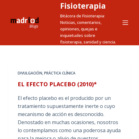
Fisioterapia
S
a
Bitácora de Fisioterapia:
Noticias, comentarios,
l
opiniones, quejas e
t
inquietudes sobre
a
fisioterapia, sanidad y ciencia.
r
a
l
c
DIVULGACIÓN
,
PRÁCTICA CLÍNICA
o
EL EFECTO PLACEBO (2010)*
n
t
El efecto placebo es el producido por un
e
tratamiento supuestamente inerte o cuyo
n
mecanismo de acción es desconocido.
i
Denostado en muchas ocasiones, nosotros
d
lo contemplamos como una poderosa ayuda
o
para la mejora o alivio de nuestros