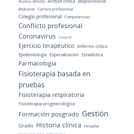
Actitud crítica
Biopsicosocial
Acceso directo
Bitácoras
Carrera profesional
Colegio profesional
Competencias
Conflicto profesional
Coronavirus
Covid-19
Ejercicio terapéutico
Enfermo crítico
Epidemiología
Especialización
Estadística
Farmacología
Fisioterapia basada en
pruebas
Fisioterapia respiratoria
Fisioterapia uroginecológica
Gestión
Formación posgrado
Historia clínica
Grado
Hospital