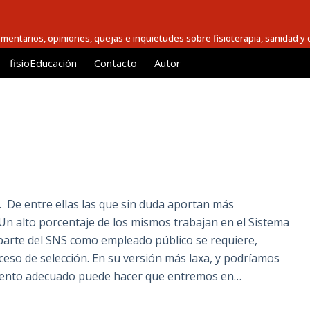
comentarios, opiniones, quejas e inquietudes sobre fisioterapia, sanidad y c
fisioEducación
Contacto
Autor
. De entre ellas las que sin duda aportan más
 Un alto porcentaje de los mismos trabajan en el Sistema
 parte del SNS como empleado público se requiere,
ceso de selección. En su versión más laxa, y podríamos
omento adecuado puede hacer que entremos en…