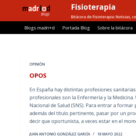
Fisioterapia
S
a
Bitácora de Fisioterapia: Noticias, 
l
Blogs madri+d
Portada Blog
Sobre la bitácora
t
a
r
a
l
OPINIÓN
c
OPOS
o
n
En España hay distintas profesiones sanitarias
t
profesionales son la Enfermería y la Medicina.
e
Nacional de Salud (SNS). Para entrar a formar
n
además del título pertinente, pasar por un pro
i
decir que oportunista, a veces estar en el m
d
o
JUAN ANTONIO GONZÁLEZ GARCÍA
18 MAYO 2022