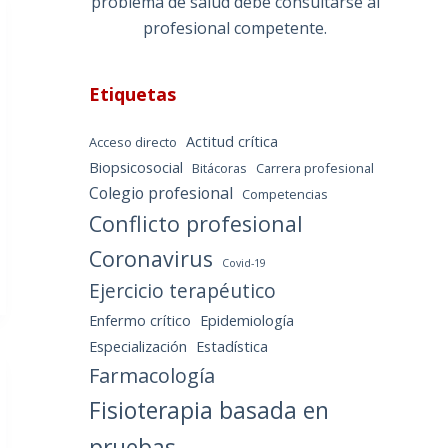
problema de salud debe consultarse al
profesional competente.
Etiquetas
Actitud crítica
Acceso directo
Biopsicosocial
Bitácoras
Carrera profesional
Colegio profesional
Competencias
Conflicto profesional
Coronavirus
Covid-19
Ejercicio terapéutico
Enfermo crítico
Epidemiología
Especialización
Estadística
Farmacología
Fisioterapia basada en
pruebas