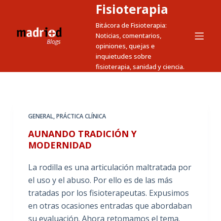
Fisioterapia
S
a
Bitácora de Fisioterapia:
Noticias, comentarios,
l
opiniones, quejas e
t
inquietudes sobre
a
fisioterapia, sanidad y ciencia.
r
a
l
c
GENERAL
,
PRÁCTICA CLÍNICA
o
AUNANDO TRADICIÓN Y
n
MODERNIDAD
t
e
La rodilla es una articulación maltratada por
n
el uso y el abuso. Por ello es de las más
i
tratadas por los fisioterapeutas. Expusimos
d
en otras ocasiones entradas que abordaban
o
su evaluación. Ahora retomamos el tema.