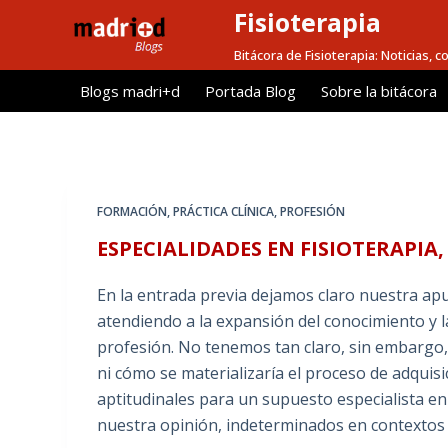
Fisioterapia
S
a
Bitácora de Fisioterapia: Noticias, 
l
Blogs madri+d
Portada Blog
Sobre la bitácora
t
a
r
a
l
FORMACIÓN
,
PRÁCTICA CLÍNICA
,
PROFESIÓN
c
ESPECIALIDADES EN FISIOTERAPIA,
o
n
En la entrada previa dejamos claro nuestra apu
t
atendiendo a la expansión del conocimiento y l
e
profesión. No tenemos tan claro, sin embargo
n
ni cómo se materializaría el proceso de adquisi
i
aptitudinales para un supuesto especialista 
d
nuestra opinión, indeterminados en contextos r
o