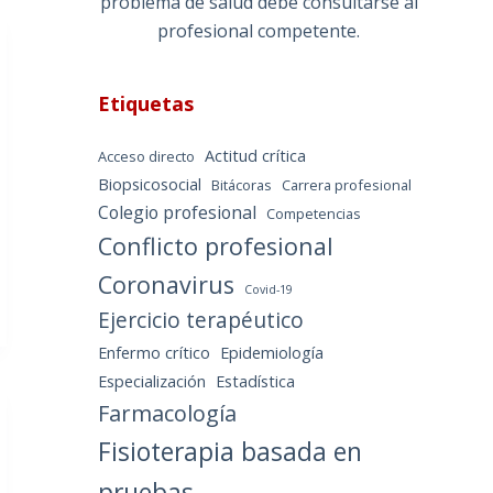
problema de salud debe consultarse al
profesional competente.
Etiquetas
Actitud crítica
Acceso directo
Biopsicosocial
Bitácoras
Carrera profesional
Colegio profesional
Competencias
Conflicto profesional
Coronavirus
Covid-19
Ejercicio terapéutico
Enfermo crítico
Epidemiología
Especialización
Estadística
Farmacología
Fisioterapia basada en
pruebas