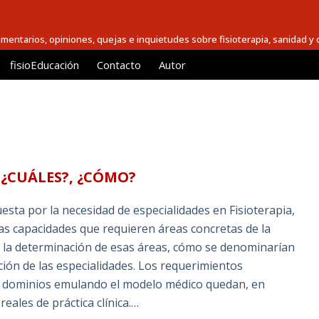
comentarios, opiniones, quejas e inquietudes sobre fisioterapia, sanidad y c
fisioEducación
Contacto
Autor
 ¿CUÁLES?, ¿CÓMO?
esta por la necesidad de especialidades en Fisioterapia,
as capacidades que requieren áreas concretas de la
, la determinación de esas áreas, cómo se denominarían
ción de las especialidades. Los requerimientos
en dominios emulando el modelo médico quedan, en
eales de práctica clínica.…