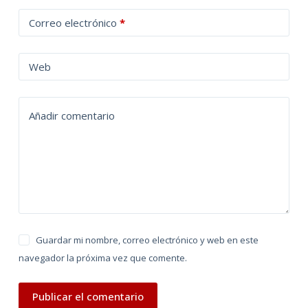
t
Correo electrónico
*
e
r
n
Web
a
t
Añadir comentario
i
v
e
:
Guardar mi nombre, correo electrónico y web en este
navegador la próxima vez que comente.
Publicar el comentario