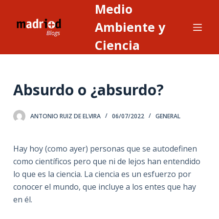
Medio
S
a
Ambiente y
l
Ciencia
t
a
r
Absurdo o ¿absurdo?
a
l
c
ANTONIO RUIZ DE ELVIRA
06/07/2022
GENERAL
o
n
Hay hoy (como ayer) personas que se autodefinen
t
como científicos pero que ni de lejos han entendido
e
lo que es la ciencia. La ciencia es un esfuerzo por
n
conocer el mundo, que incluye a los entes que hay
i
en él.
d
o