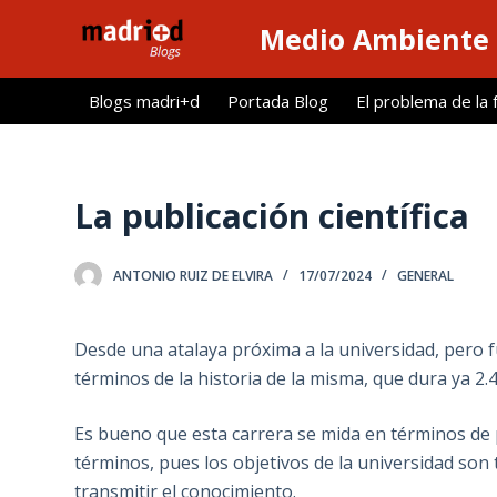
S
Medio Ambiente 
a
l
Blogs madri+d
Portada Blog
El problema de la 
t
a
r
a
La publicación científica
l
c
ANTONIO RUIZ DE ELVIRA
17/07/2024
GENERAL
o
n
t
Desde una atalaya próxima a la universidad, pero f
e
términos de la historia de la misma, que dura ya 2.
n
i
Es bueno que esta carrera se mida en términos de p
d
términos, pues los objetivos de la universidad son
o
transmitir el conocimiento.