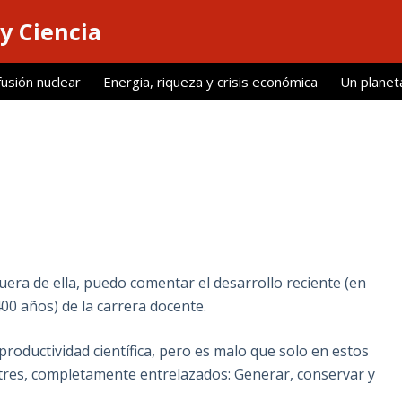
y Ciencia
fusión nuclear
Energia, riqueza y crisis económica
Un planet
uera de ella, puedo comentar el desarrollo reciente (en
400 años) de la carrera docente.
roductividad científica, pero es malo que solo en estos
 tres, completamente entrelazados: Generar, conservar y