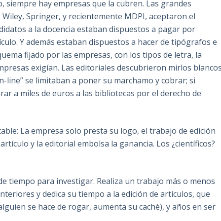
 siempre hay empresas que la cubren. Las grandes
er, Wiley, Springer, y recientemente MDPI, aceptaron el
ndidatos a la docencia estaban dispuestos a pagar por
tículo. Y además estaban dispuestos a hacer de tipógrafos e
ema fijado por las empresas, con los tipos de letra, la
empresas exigían. Las editoriales descubrieron mirlos blancos
 “on-line” se limitaban a poner su marchamo y cobrar; si
ar a miles de euros a las bibliotecas por el derecho de
ble: La empresa solo presta su logo, el trabajo de edición
tículo y la editorial embolsa la ganancia. Los ¿científicos?
e de tiempo para investigar. Realiza un trabajo más o menos
nteriores y dedica su tiempo a la edición de artículos, que
alguien se hace de rogar, aumenta su caché), y años en ser