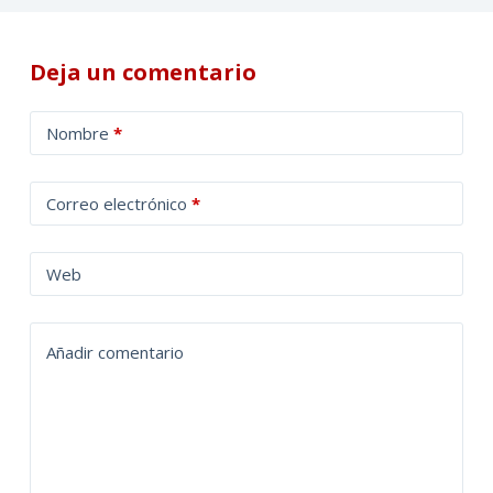
Deja un comentario
A
Nombre
*
l
t
Correo electrónico
*
e
r
n
Web
a
t
Añadir comentario
i
v
e
: