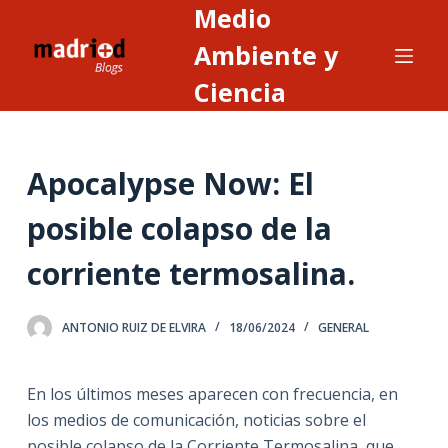
Medio
S
a
Ambiente y
l
Ciencia
t
a
r
Apocalypse Now: El
a
l
posible colapso de la
c
o
corriente termosalina.
n
t
ANTONIO RUIZ DE ELVIRA
18/06/2024
GENERAL
e
n
i
En los últimos meses aparecen con frecuencia, en
d
los medios de comunicación, noticias sobre el
o
posible colapso de la Corriente Termosalina, que