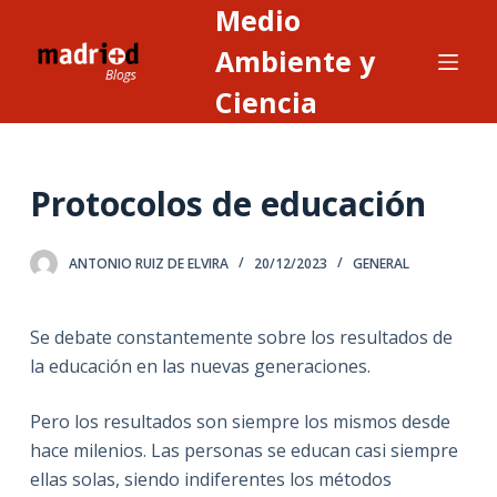
Medio
S
a
Ambiente y
l
Ciencia
t
a
r
Protocolos de educación
a
l
c
ANTONIO RUIZ DE ELVIRA
20/12/2023
GENERAL
o
n
Se debate constantemente sobre los resultados de
t
la educación en las nuevas generaciones.
e
n
Pero los resultados son siempre los mismos desde
i
hace milenios. Las personas se educan casi siempre
d
ellas solas, siendo indiferentes los métodos
o