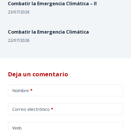
Combatir la Emergencia Climática – II
23/07/2026
Combatir la Emergencia Climática
22/07/2026
Deja un comentario
A
Nombre
*
l
t
Correo electrónico
*
e
r
n
Web