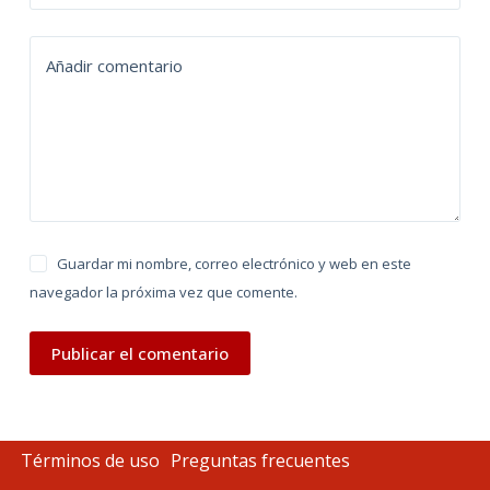
a
t
Añadir comentario
i
v
e
:
Guardar mi nombre, correo electrónico y web en este
navegador la próxima vez que comente.
Publicar el comentario
Términos de uso
Preguntas frecuentes