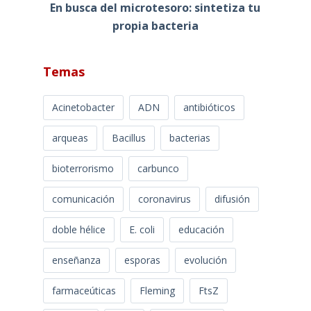
En busca del microtesoro: sintetiza tu
propia bacteria
Temas
Acinetobacter
ADN
antibióticos
arqueas
Bacillus
bacterias
bioterrorismo
carbunco
comunicación
coronavirus
difusión
doble hélice
E. coli
educación
enseñanza
esporas
evolución
farmaceúticas
Fleming
FtsZ