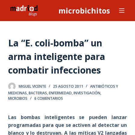
S
microbichitos
a
l
t
a
La “E. coli-bomba” un
r
arma inteligente para
a
l
combatir infecciones
c
o
n
MIGUEL VICENTE
25 AGOSTO 2011
ANTIBIÓTICOS Y
t
MEDICINAS
,
BACTERIAS
,
ENFERMEDAD
,
INVESTIGACIÓN
,
MICROBIOS
6 COMENTARIOS
e
n
i
Las bombas inteligentes se pueden lanzar
d
programadas para que se activen al detectar un
o
blanco y lo destruyan. A las míticas V2 lanzadas