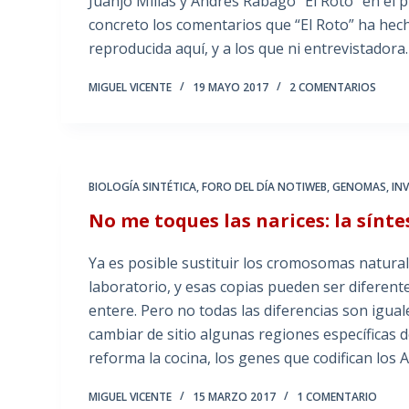
Juanjo Millás y Andrés Rábago “El Roto” en el
concreto los comentarios que “El Roto” ha hecho
reproducida aquí, y a los que ni entrevistadora
MIGUEL VICENTE
19 MAYO 2017
2 COMENTARIOS
BIOLOGÍA SINTÉTICA
,
FORO DEL DÍA NOTIWEB
,
GENOMAS
,
IN
No me toques las narices: la sínt
Ya es posible sustituir los cromosomas natural
laboratorio, y esas copias pueden ser diferente
entere. Pero no todas las diferencias son igual
cambiar de sitio algunas regiones específicas d
reforma la cocina, los genes que codifican lo
MIGUEL VICENTE
15 MARZO 2017
1 COMENTARIO