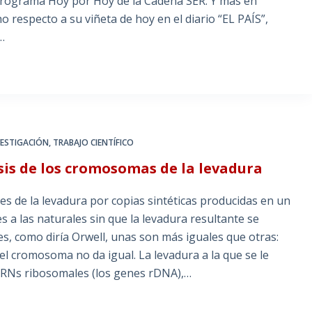
 programa Hoy por Hoy de la Cadena SER. Y más en
 respecto a su viñeta de hoy en el diario “EL PAÍS”,
…
VESTIGACIÓN
,
TRABAJO CIENTÍFICO
esis de los cromosomas de la levadura
es de la levadura por copias sintéticas producidas en un
s a las naturales sin que la levadura resultante se
es, como diría Orwell, unas son más iguales que otras:
el cromosoma no da igual. La levadura a la que se le
s ARNs ribosomales (los genes rDNA),…