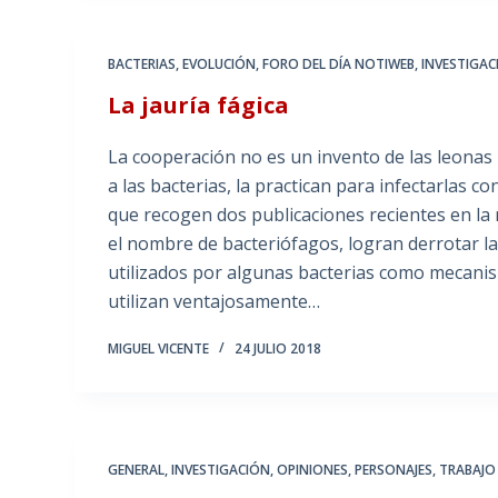
BACTERIAS
,
EVOLUCIÓN
,
FORO DEL DÍA NOTIWEB
,
INVESTIGAC
La jauría fágica
La cooperación no es un invento de las leonas 
a las bacterias, la practican para infectarlas c
que recogen dos publicaciones recientes en la 
el nombre de bacteriófagos, logran derrotar l
utilizados por algunas bacterias como mecanis
utilizan ventajosamente…
MIGUEL VICENTE
24 JULIO 2018
GENERAL
,
INVESTIGACIÓN
,
OPINIONES
,
PERSONAJES
,
TRABAJO 