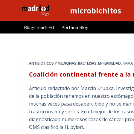
S
microbichitos
a
l
Blogs madri+d
Portada Blog
t
a
r
a
l
ANTIBIÓTICOS Y MEDICINAS
,
BACTERIAS
,
ENFERMEDAD
,
FIRMA
c
Coalición continental frente a la
o
n
Artículo redactado por Marcin Krupka, Invest
t
de la población tenemos en nuestro estómago u
e
muchas veces pasa desapercibido y no se mani
n
trastornos muy serios. En el mejor de los casos
i
diagnosticado numerosos casos de cáncer prov
d
OMS clasificó la H. pylori…
o