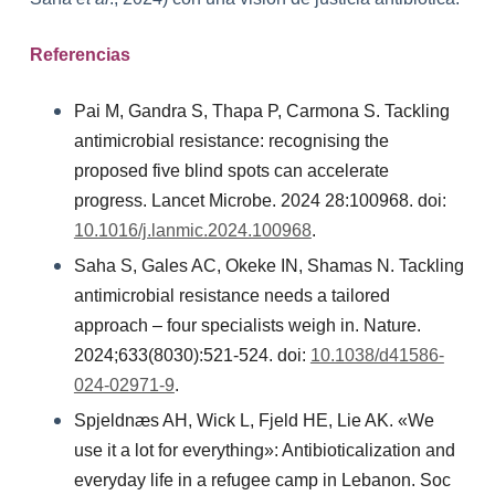
Referencias
Pai M, Gandra S, Thapa P, Carmona S. Tackling
antimicrobial resistance: recognising the
proposed five blind spots can accelerate
progress. Lancet Microbe. 2024 28:100968. doi:
10.1016/j.lanmic.2024.100968
.
Saha S, Gales AC, Okeke IN, Shamas N. Tackling
antimicrobial resistance needs a tailored
approach – four specialists weigh in. Nature.
2024;633(8030):521-524. doi:
10.1038/d41586-
024-02971-9
.
Spjeldnæs AH, Wick L, Fjeld HE, Lie AK. «We
use it a lot for everything»: Antibioticalization and
everyday life in a refugee camp in Lebanon. Soc