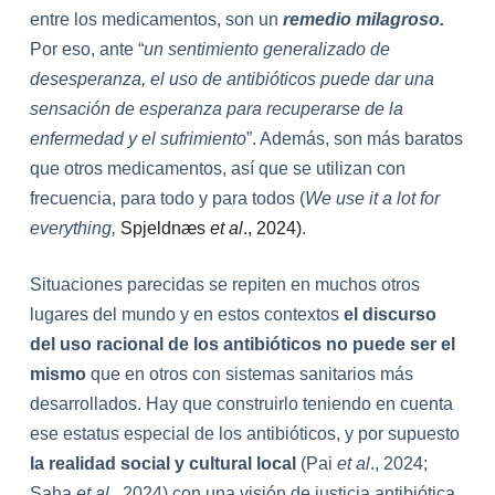
entre los medicamentos, son un
remedio milagroso.
Por eso, a
nte “
un sentimiento generalizado de
desesperanza, el uso de antibióticos puede dar una
sensación de esperanza para recuperarse de la
enfermedad y el sufrimiento
”
. Además, son más baratos
que otros medicamentos, así que se utilizan con
frecuencia,
para todo y para todos (
We use it a lot for
everything,
Spjeldnæs
et al
., 2024)
.
Situaciones parecidas se repiten en muchos otros
lugares del mundo y en estos contextos
el discurso
del uso racional de los antibióticos no puede ser el
mismo
que en otros con sistemas sanitarios más
desarrollados. Hay que construirlo teniendo en cuenta
ese estatus especial de los antibióticos, y por supuesto
la realidad social y cultural local
(Pai
et al
., 2024;
Saha
et al
., 2024) con una visión de justicia antibiótica.