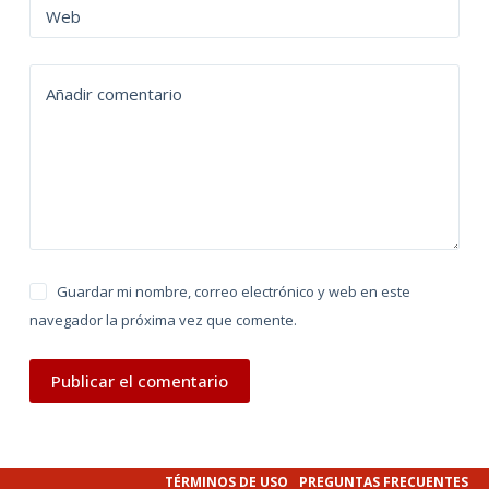
n
Web
a
t
Añadir comentario
i
v
e
:
Guardar mi nombre, correo electrónico y web en este
navegador la próxima vez que comente.
Publicar el comentario
TÉRMINOS DE USO
PREGUNTAS FRECUENTES