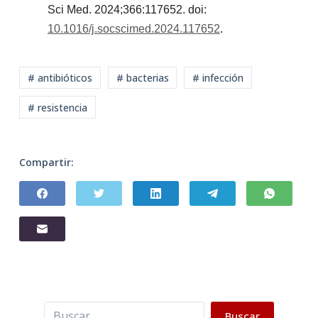
Sci Med. 2024;366:117652. doi:
10.1016/j.socscimed.2024.117652
.
# antibióticos
# bacterias
# infección
# resistencia
Compartir:
Buscar
Buscar