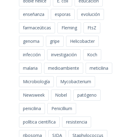
doble hélice
E. coli
educación
enseñanza
esporas
evolución
farmaceúticas
Fleming
FtsZ
genoma
gripe
Helicobacter
infección
investigación
Koch
malaria
medioambiente
meticilina
Microbiología
Mycobacterium
Newsweek
Nobel
patógeno
penicilina
Penicillium
política científica
resistencia
ribosoma
SIDA
Staphylococcus