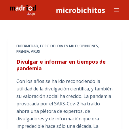
S
microbichitos
a
l
t
a
r
ENFERMEDAD
,
FORO DEL DÍA EN MI+D
,
OPINIONES
,
a
PRENSA
,
VIRUS
l
Divulgar e informar en tiempos de
c
pandemia
o
Con los años se ha ido reconociendo la
n
utilidad de la divulgación científica, y también
t
su valoración social ha crecido. La pandemia
e
provocada por el SARS-Cov-2 ha traído
n
ahora una plétora de expertos, de
i
divulgadores y de información que era
d
impredecible hace sólo una década. La
o