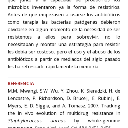
microbios inventaron ya la forma de resistirlos.
Antes de que empezasen a usarse los antibióticos
como terapia las bacterias patógenas debieron
olvidarse en algún momento de la necesidad de ser
resistentes a ellos para sobrevivir, no lo
necesitaban y montar una estrategia para resistir
les debía ser costoso, pero el uso y el abuso de los
antibióticos a partir de mediados del siglo pasado
les ha refrescado rápidamente la memoria.
REFERENCIA
M.M. Mwangi, S.W. Wu, Y. Zhou, K. Sieradzki, H. de
Lencastre, P. Richardson, D. Bruce|, E. Rubin|, E.
Myers, E. D. Siggia, and A. Tomasz. 2007. Tracking
the in vivo evolution of multidrug resistance in
Staphylococcus aureus
by whole-genome
sequencing.
Proc. Natl. Acad. Sci.
104
: 9451-9456
.