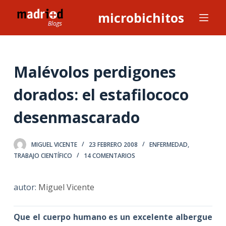
S
microbichitos
a
l
t
a
Malévolos perdigones
r
dorados: el estafilococo
a
l
desenmascarado
c
o
n
MIGUEL VICENTE
23 FEBRERO 2008
ENFERMEDAD
,
t
TRABAJO CIENTÍFICO
14 COMENTARIOS
e
n
autor:
Miguel Vicente
i
d
Que el cuerpo humano es un excelente albergue
o