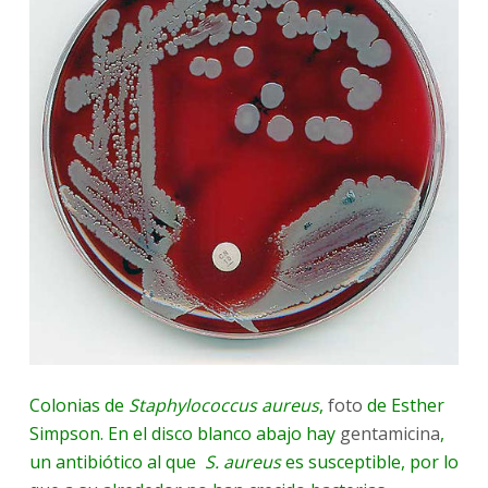
Colonias de
Staphylococcus aureus
,
foto
de Esther
Simpson. En el disco blanco abajo hay
gentamicina
,
un antibiótico al que
S. aureus
es susceptible, por lo