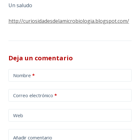
Un saludo
http://curiosidadesdelamicrobiologia.blogspot.com/
Deja un comentario
A
Nombre
*
l
t
Correo electrónico
*
e
r
n
Web
a
t
Añadir comentario
i