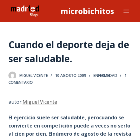
S
microbichitos
a
l
t
a
Cuando el deporte deja de
r
ser saludable.
a
l
c
MIGUEL VICENTE
10 AGOSTO 2009
ENFERMEDAD
1
o
COMENTARIO
n
t
autor:
Miguel Vicente
e
n
El ejercicio suele ser saludable, perocuando se
i
convierte en competición puede a veces no serlo
d
al cien por cien. Elnúmero de agosto de la revista
o