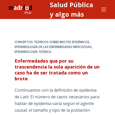
Salud Pública
S
a
y algo más
l
t
a
r
CONCEPTOS TEÓRICOS SOBRE BROTES EPIDÉMICOS
,
a
EPIDEMIOLOGÍA DE LAS ENFERMEDADES INFECCIOSAS
,
EPIDEMIOLOGÍA TEÓRICA
l
c
Enfermedades que por su
o
trascendencia la sola aparición de un
caso ha de ser tratada como un
n
brote
t
e
Continuamos con la definición de epidemia
n
de Last: El número de casos necesarios para
i
hablar de epidemia varía según el agente
d
causal, el tamaño y tipo de la población
o