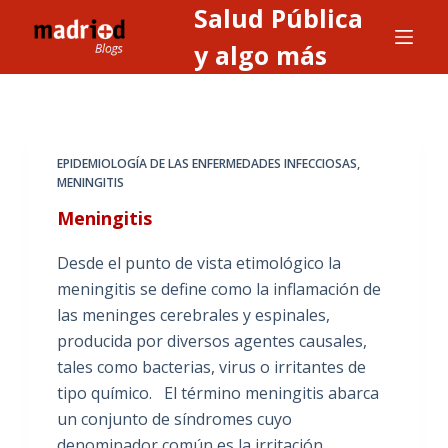
Salud Pública
S
a
y algo más
l
t
a
r
EPIDEMIOLOGÍA DE LAS ENFERMEDADES INFECCIOSAS
,
a
MENINGITIS
l
Meningitis
c
o
Desde el punto de vista etimológico la
n
meningitis se define como la inflamación de
t
las meninges cerebrales y espinales,
e
producida por diversos agentes causales,
n
tales como bacterias, virus o irritantes de
i
tipo químico. El término meningitis abarca
d
un conjunto de síndromes cuyo
o
denominador común es la irritación