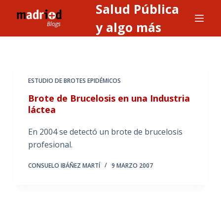
Salud Pública
S
a
y algo más
l
t
a
r
ESTUDIO DE BROTES EPIDÉMICOS
a
Brote de Brucelosis en una Industria
l
láctea
c
o
En 2004 se detectó un brote de brucelosis
n
profesional.
t
e
CONSUELO IBÁÑEZ MARTÍ
9 MARZO 2007
n
i
d
o